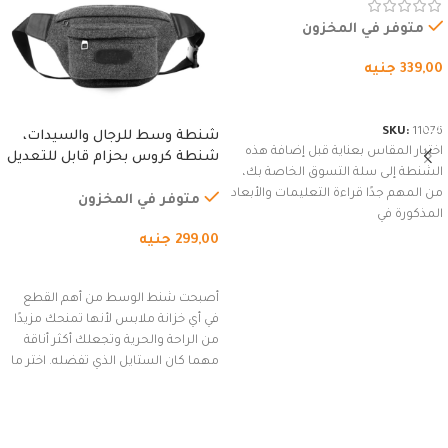
وسوستة.
متوفر في المخزون
339,00
جنيه
شراء المنتج
SKU:
11076
شنطة وسط للرجال والسيدات،
اختيار المقاس بعناية قبل إضافة هذه
شنطة كروس بحزام قابل للتعديل
الشنطة إلى سلة التسوق الخاصة بك،
للاستخدام الخارجي، التمارين،
من المهم جدًا قراءة التعليمات والأبعاد
السفر، الجري العادي، المشي
متوفر في المخزون
المذكورة في
لمسافات طويلة، وركوب الدراجات.
299,00
جنيه
(رمادي)
إضافة إلى السلة
أصبحت شنط الوسط من أهم القطع
في أي خزانة ملابس لأنها تمنحك مزيدًا
من الراحة والحرية وتجعلك أكثر أناقة
مهما كان الستايل الذي تفضله. اختر ما
يناسب ذوقك من مجموعتنا المميزة
التي تضم العديد من الاستايلات
المبتكرة من Dipelle لتتألق بلوك جذاب
وغير التقليدي