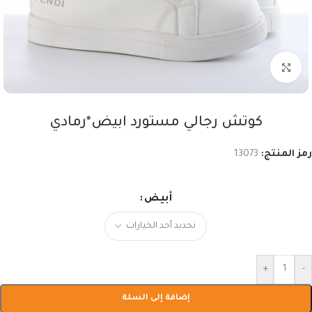
اضغط للتكبير
كوتش رجالي مستورد ابيض*رمادي
رمز المنتج:
13073
أبيض
+
-
إضافة إلى السلة