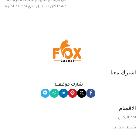
من الراحة والحرية وتجعلك أكثر أناقة
مهما كان الستايل الذي تفضله. اختر ما
يناسب ذوقك من مجموعتنا المميزة
التي تضم العديد من الاستايلات
المبتكرة من Dipelle لتتألق بلوك جذاب
وغير التقليدي
اشترك معنا
شارك موقعنا:
الاقسام
أحذية رجالي
شنط وحقائب