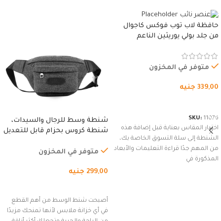
حافظة لاب توب فوكس كاجوال
من جلد بولي يوريثين الناعم
المقاوم للماء، مع غطاء مبطن
وسوستة.
متوفر في المخزون
339,00
جنيه
شراء المنتج
SKU:
11076
شنطة وسط للرجال والسيدات،
اختيار المقاس بعناية قبل إضافة هذه
شنطة كروس بحزام قابل للتعديل
الشنطة إلى سلة التسوق الخاصة بك،
للاستخدام الخارجي، التمارين،
من المهم جدًا قراءة التعليمات والأبعاد
السفر، الجري العادي، المشي
متوفر في المخزون
المذكورة في
لمسافات طويلة، وركوب الدراجات.
299,00
جنيه
(رمادي)
إضافة إلى السلة
أصبحت شنط الوسط من أهم القطع
في أي خزانة ملابس لأنها تمنحك مزيدًا