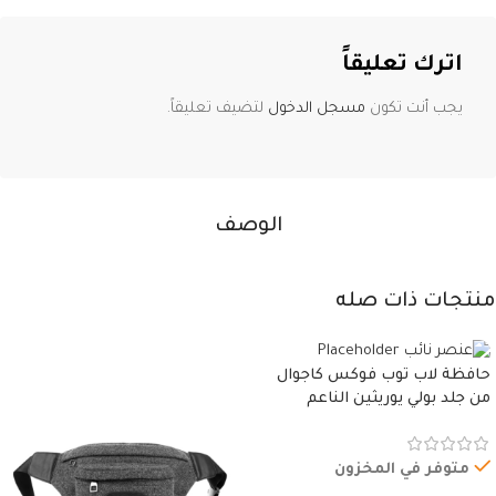
اترك تعليقاً
يجب أنت تكون
مسجل الدخول
لتضيف تعليقاً.
الوصف
منتجات ذات صله
حافظة لاب توب فوكس كاجوال
من جلد بولي يوريثين الناعم
المقاوم للماء، مع غطاء مبطن
وسوستة.
متوفر في المخزون