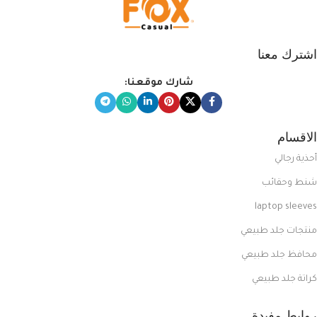
اشترك معنا
شارك موقعنا:
الاقسام
أحذية رجالي
شنط وحقائب
laptop sleeves
منتجات جلد طبيعي
محافظ جلد طبيعي
كراتة جلد طبيعي
روابط مفيدة