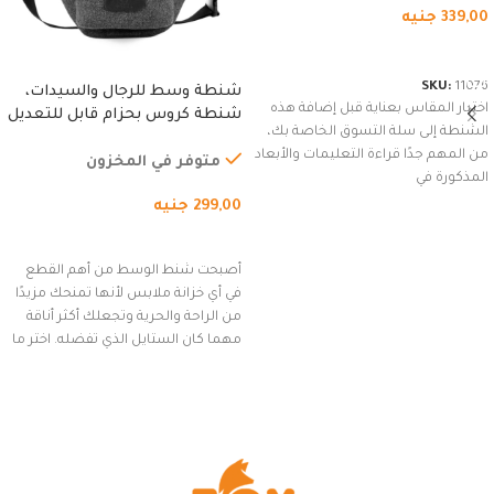
339,00
جنيه
شراء المنتج
SKU:
11076
شنطة وسط للرجال والسيدات،
اختيار المقاس بعناية قبل إضافة هذه
شنطة كروس بحزام قابل للتعديل
الشنطة إلى سلة التسوق الخاصة بك،
للاستخدام الخارجي، التمارين،
من المهم جدًا قراءة التعليمات والأبعاد
السفر، الجري العادي، المشي
متوفر في المخزون
المذكورة في
لمسافات طويلة، وركوب الدراجات.
299,00
جنيه
(رمادي)
إضافة إلى السلة
أصبحت شنط الوسط من أهم القطع
في أي خزانة ملابس لأنها تمنحك مزيدًا
من الراحة والحرية وتجعلك أكثر أناقة
مهما كان الستايل الذي تفضله. اختر ما
يناسب ذوقك من مجموعتنا المميزة
التي تضم العديد من الاستايلات
المبتكرة من Dipelle لتتألق بلوك جذاب
وغير التقليدي