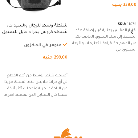
339,00
جنيه
شراء المنتج
SKU:
11076
شنطة وسط للرجال والسيدات،
اختيار المقاس بعناية قبل إضافة هذه
شنطة كروس بحزام قابل للتعديل
الشنطة إلى سلة التسوق الخاصة بك،
للاستخدام الخارجي، التمارين،
من المهم جدًا قراءة التعليمات والأبعاد
السفر، الجري العادي، المشي
متوفر في المخزون
المذكورة في
لمسافات طويلة، وركوب الدراجات.
299,00
جنيه
(رمادي)
إضافة إلى السلة
أصبحت شنط الوسط من أهم القطع
في أي خزانة ملابس لأنها تمنحك مزيدًا
من الراحة والحرية وتجعلك أكثر أناقة
مهما كان الستايل الذي تفضله. اختر ما
يناسب ذوقك من مجموعتنا المميزة
التي تضم العديد من الاستايلات
المبتكرة من Dipelle لتتألق بلوك جذاب
وغير التقليدي