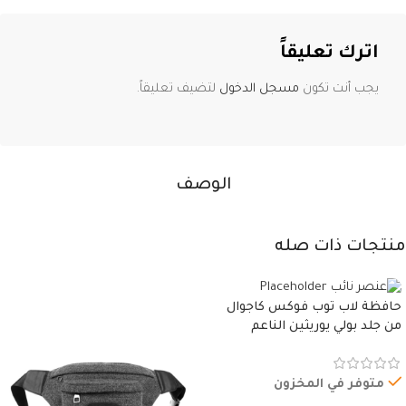
اترك تعليقاً
يجب أنت تكون
مسجل الدخول
لتضيف تعليقاً.
الوصف
منتجات ذات صله
حافظة لاب توب فوكس كاجوال
من جلد بولي يوريثين الناعم
المقاوم للماء، مع غطاء مبطن
وسوستة.
متوفر في المخزون