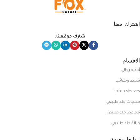
اشترك معنا
شارك موقعنا:
الاقسام
أحذية رجالي
شنط وحقائب
laptop sleeves
منتجات جلد طبيعي
محافظ جلد طبيعي
كراتة جلد طبيعي
روابط مفيدة