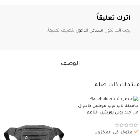
اترك تعليقاً
يجب أنت تكون
مسجل الدخول
لتضيف تعليقاً.
الوصف
منتجات ذات صله
حافظة لاب توب فوكس كاجوال
من جلد بولي يوريثين الناعم
المقاوم للماء، مع غطاء مبطن
وسوستة.
متوفر في المخزون