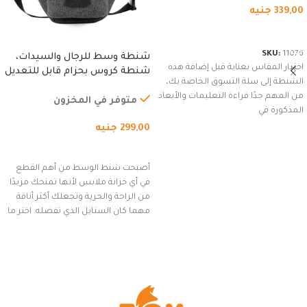
339,00
جنيه
شراء المنتج
SKU:
11076
شنطة وسط للرجال والسيدات،
اختيار المقاس بعناية قبل إضافة هذه
شنطة كروس بحزام قابل للتعديل
الشنطة إلى سلة التسوق الخاصة بك،
للاستخدام الخارجي، التمارين،
من المهم جدًا قراءة التعليمات والأبعاد
السفر، الجري العادي، المشي
متوفر في المخزون
المذكورة في
لمسافات طويلة، وركوب الدراجات.
299,00
جنيه
(رمادي)
إضافة إلى السلة
أصبحت شنط الوسط من أهم القطع
في أي خزانة ملابس لأنها تمنحك مزيدًا
من الراحة والحرية وتجعلك أكثر أناقة
مهما كان الستايل الذي تفضله. اختر ما
يناسب ذوقك من مجموعتنا المميزة
التي تضم العديد من الاستايلات
المبتكرة من Dipelle لتتألق بلوك جذاب
وغير التقليدي