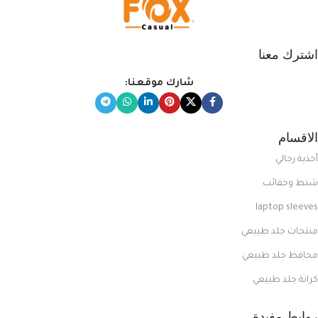
اشترك معنا
شارك موقعنا:
الاقسام
أحذية رجالي
شنط وحقائب
laptop sleeves
منتجات جلد طبيعي
محافظ جلد طبيعي
كراتة جلد طبيعي
روابط مفيدة