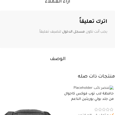
آراء العملاء
اترك تعليقاً
يجب أنت تكون
مسجل الدخول
لتضيف تعليقاً.
الوصف
منتجات ذات صله
حافظة لاب توب فوكس كاجوال
من جلد بولي يوريثين الناعم
المقاوم للماء، مع غطاء مبطن
وسوستة.