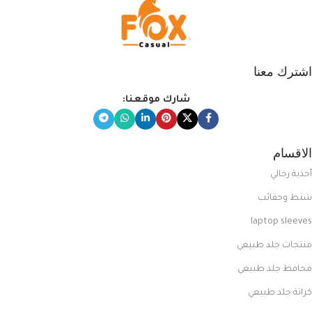
اشترك معنا
شارك موقعنا:
الاقسام
أحذية رجالي
شنط وحقائب
laptop sleeves
منتجات جلد طبيعي
محافظ جلد طبيعي
كراتة جلد طبيعي