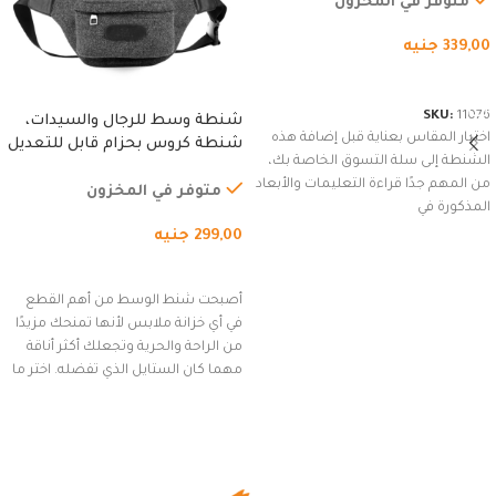
متوفر في المخزون
339,00
جنيه
شراء المنتج
SKU:
11076
شنطة وسط للرجال والسيدات،
اختيار المقاس بعناية قبل إضافة هذه
شنطة كروس بحزام قابل للتعديل
الشنطة إلى سلة التسوق الخاصة بك،
للاستخدام الخارجي، التمارين،
من المهم جدًا قراءة التعليمات والأبعاد
السفر، الجري العادي، المشي
متوفر في المخزون
المذكورة في
لمسافات طويلة، وركوب الدراجات.
299,00
جنيه
(رمادي)
إضافة إلى السلة
أصبحت شنط الوسط من أهم القطع
في أي خزانة ملابس لأنها تمنحك مزيدًا
من الراحة والحرية وتجعلك أكثر أناقة
مهما كان الستايل الذي تفضله. اختر ما
يناسب ذوقك من مجموعتنا المميزة
التي تضم العديد من الاستايلات
المبتكرة من Dipelle لتتألق بلوك جذاب
وغير التقليدي