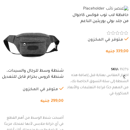
حافظة لاب توب فوكس كاجوال
من جلد بولي يوريثين الناعم
المقاوم للماء، مع غطاء مبطن
وسوستة.
متوفر في المخزون
339,00
جنيه
شراء المنتج
SKU:
11076
شنطة وسط للرجال والسيدات،
اختيار المقاس بعناية قبل إضافة هذه
شنطة كروس بحزام قابل للتعديل
الشنطة إلى سلة التسوق الخاصة بك،
للاستخدام الخارجي، التمارين،
من المهم جدًا قراءة التعليمات والأبعاد
السفر، الجري العادي، المشي
متوفر في المخزون
المذكورة في
لمسافات طويلة، وركوب الدراجات.
299,00
جنيه
(رمادي)
إضافة إلى السلة
أصبحت شنط الوسط من أهم القطع
في أي خزانة ملابس لأنها تمنحك مزيدًا