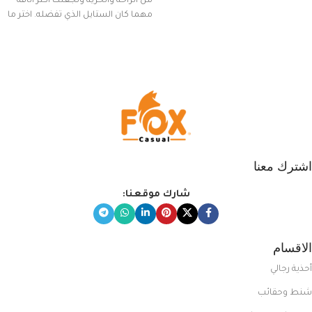
من الراحة والحرية وتجعلك أكثر أناقة
مهما كان الستايل الذي تفضله. اختر ما
يناسب ذوقك من مجموعتنا المميزة
التي تضم العديد من الاستايلات
المبتكرة من Dipelle لتتألق بلوك جذاب
وغير التقليدي
اشترك معنا
شارك موقعنا:
الاقسام
أحذية رجالي
شنط وحقائب