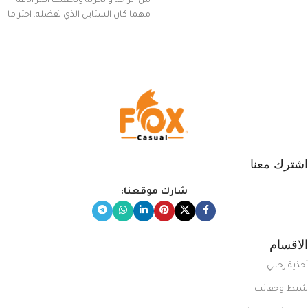
من الراحة والحرية وتجعلك أكثر أناقة
مهما كان الستايل الذي تفضله. اختر ما
يناسب ذوقك من مجموعتنا المميزة
التي تضم العديد من الاستايلات
المبتكرة من Dipelle لتتألق بلوك جذاب
وغير التقليدي
اشترك معنا
شارك موقعنا:
الاقسام
أحذية رجالي
شنط وحقائب