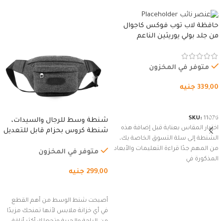
حافظة لاب توب فوكس كاجوال
من جلد بولي يوريثين الناعم
المقاوم للماء، مع غطاء مبطن
وسوستة.
متوفر في المخزون
339,00
جنيه
شراء المنتج
SKU:
11076
شنطة وسط للرجال والسيدات،
اختيار المقاس بعناية قبل إضافة هذه
شنطة كروس بحزام قابل للتعديل
الشنطة إلى سلة التسوق الخاصة بك،
للاستخدام الخارجي، التمارين،
من المهم جدًا قراءة التعليمات والأبعاد
السفر، الجري العادي، المشي
متوفر في المخزون
المذكورة في
لمسافات طويلة، وركوب الدراجات.
299,00
جنيه
(رمادي)
إضافة إلى السلة
أصبحت شنط الوسط من أهم القطع
في أي خزانة ملابس لأنها تمنحك مزيدًا