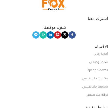
اشترك معنا
شارك موقعنا:
الاقسام
أحذية رجالي
شنط وحقائب
laptop sleeves
منتجات جلد طبيعي
محافظ جلد طبيعي
كراتة جلد طبيعي
روابط مفيدة