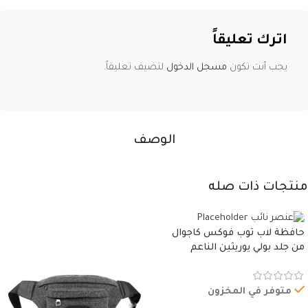
اترك تعليقاً
يجب أنت تكون
مسجل الدخول
لتضيف تعليقاً.
الوصف
منتجات ذات صله
حافظة لاب توب فوكس كاجوال
من جلد بولي يوريثين الناعم
المقاوم للماء، مع غطاء مبطن
وسوستة.
متوفر في المخزون