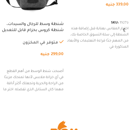
339,00
جنيه
شراء المنتج
SKU:
11076
شنطة وسط للرجال والسيدات،
اختيار المقاس بعناية قبل إضافة هذه
شنطة كروس بحزام قابل للتعديل
الشنطة إلى سلة التسوق الخاصة بك،
للاستخدام الخارجي، التمارين،
من المهم جدًا قراءة التعليمات والأبعاد
السفر، الجري العادي، المشي
متوفر في المخزون
المذكورة في
لمسافات طويلة، وركوب الدراجات.
299,00
جنيه
(رمادي)
إضافة إلى السلة
أصبحت شنط الوسط من أهم القطع
في أي خزانة ملابس لأنها تمنحك مزيدًا
من الراحة والحرية وتجعلك أكثر أناقة
مهما كان الستايل الذي تفضله. اختر ما
يناسب ذوقك من مجموعتنا المميزة
التي تضم العديد من الاستايلات
المبتكرة من Dipelle لتتألق بلوك جذاب
وغير التقليدي