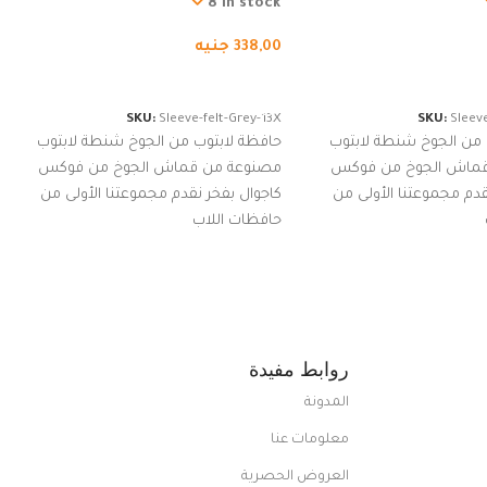
از نوت بوك والتابلت،
من الجوخ لجهاز نوت بوك والتابلت،
8 in stock
للجنسين
338,00
جنيه
لسلة
إضافة إلى السلة
SKU:
Sleeve-felt-Grey-13X
SKU:
Sleeve
 من الجوخ شنطة لابتوب
حافظة لابتوب من الجوخ شنطة لابتوب
قماش الجوخ من فوكس
مصنوعة من قماش الجوخ من فوكس
قدم مجموعتنا الأولى من
كاجوال بفخر نقدم مجموعتنا الأولى من
حافظات اللاب
روابط مفيدة
المدونة
معلومات عنا
العروض الحصرية