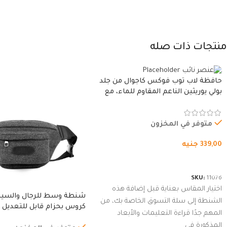
منتجات ذات صله
حافظة لاب توب فوكس كاجوال من جلد
بولي يوريثين الناعم المقاوم للماء، مع
غطاء مبطن وسوستة.
متوفر في المخزون
339,00
جنيه
شراء المنتج
SKU:
11076
اختيار المقاس بعناية قبل إضافة هذه
شنطة وسط للرجال والسي
الشنطة إلى سلة التسوق الخاصة بك، من
كروس بحزام قابل للتعديل 
المهم جدًا قراءة التعليمات والأبعاد
الخارجي، التمارين، السفر، ا
المذكورة في