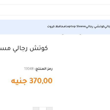
الي
كوتشي رجالي
Laptop Sleeve
محافظ كروت
يكية والعصرية في حذاء يومي متطور
كوتش رجالي مستو
رمز المنتج:
13048
370,00
جنيه