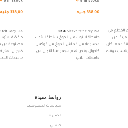
كوب
من الجوخ لجهاز نوت بوك والتابلت،
من الجوخ لجه
9 in stock
8 in stock
للجنسين
للجنسين
338,00
جنيه
338,00
جنيه
إضافة إلى السلة
إضافة إلى ا
 القطع في
-felt-Grey-14X
SKU:
Sleeve-felt-Grey-15X
زيدًا من
حافظة لابتوب من الجوخ شنطة لابتوب
حافظة لابتوب
اقة مهما كان
مصنوعة من قماش الجوخ من فوكس
مصنوعة من 
 يناسب ذوقك
كاجوال بفخر نقدم مجموعتنا الأولى من
كاجوال بفخر ن
ضم العديد
حافظات اللاب
حافظات اللاب
من الاستايلات المبتكرة من Dipelle لتتألق
روابط مفيدة
سياسات الخصوصية
اتصل بنا
حسابي