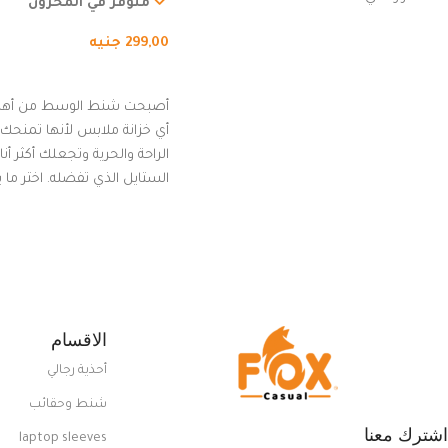
المشي لمسافات طويلة، ور
متوفر في المخزون
الدراجات. (رمادي)
299,00
جنيه
إضافة إلى السلة
أصبحت شنط الوسط من أهم
أي خزانة ملابس لأنها تمنحك م
الراحة والحرية وتجعلك أكثر أن
الستايل الذي تفضله. اختر ما
من مجموعتنا المميزة التي ت
بلوك جذاب وغير التقليدي
الاقسام
أحذية رجالي
شنط وحقائب
اشترك معنا
laptop sleeves