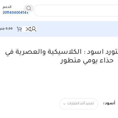
الدعم
+201140400414
0,00
جني
رد اسود : الكلاسيكية والعصرية في
حذاء يومي متطور
أسود