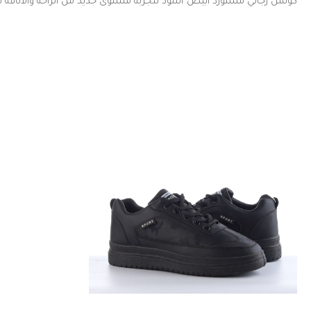
كوتش رجالي مستورد أبيض*أسود لتجربة مستوى جديد من الراحة والأناقة ف