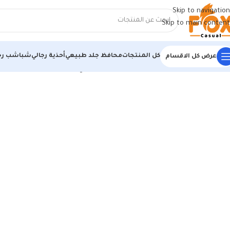
Skip to navigation
Skip to main content
كل المنتجات
محافظ جلد طبيعي
أحذية رجالي
شباشب رج
عرض كل الاقسام
الرئيسية
/
أحذية رجالي
/
كوتشي رجالي
/
كوتش رجالي مستورد اسود : الكلاس