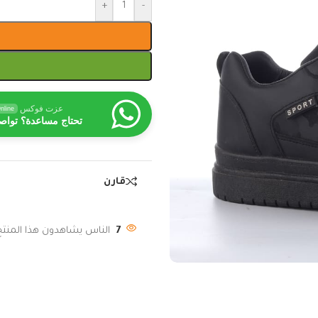
+
-
عزت فوكس
nline
تحتاج مساعدة؟ تواص
قارن
7
الناس يشاهدون هذا المنتج 