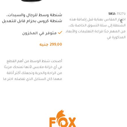
شراء المنتج
SKU:
11076
شنطة وسط للرجال والسيدات،
اختيار المقاس بعناية قبل إضافة هذه
شنطة كروس بحزام قابل للتعديل
الشنطة إلى سلة التسوق الخاصة بك،
للاستخدام الخارجي، التمارين،
من المهم جدًا قراءة التعليمات والأبعاد
السفر، الجري العادي، المشي
متوفر في المخزون
المذكورة في
لمسافات طويلة، وركوب الدراجات.
299,00
جنيه
(رمادي)
إضافة إلى السلة
أصبحت شنط الوسط من أهم القطع
في أي خزانة ملابس لأنها تمنحك مزيدًا
من الراحة والحرية وتجعلك أكثر أناقة
مهما كان الستايل الذي تفضله. اختر ما
يناسب ذوقك من مجموعتنا المميزة
التي تضم العديد من الاستايلات
المبتكرة من Dipelle لتتألق بلوك جذاب
وغير التقليدي