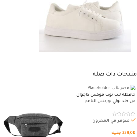
منتجات ذات صله
حافظة لاب توب فوكس كاجوال
من جلد بولي يوريثين الناعم
المقاوم للماء، مع غطاء مبطن
وسوستة.
متوفر في المخزون
339,00
جنيه