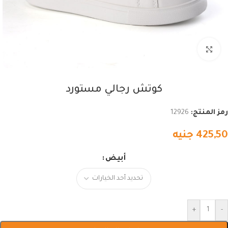
اضغط للتكبير
كوتش رجالي مستورد
رمز المنتج:
12926
425,50
جنيه
أبيض
+
-