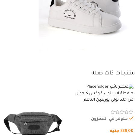
منتجات ذات صله
حافظة لاب توب فوكس كاجوال
من جلد بولي يوريثين الناعم
المقاوم للماء، مع غطاء مبطن
وسوستة.
متوفر في المخزون
339,00
جنيه