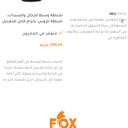
شراء المنتج
SKU:
11076
شنطة وسط للرجال والسيدات،
اختيار المقاس بعناية قبل إضافة هذه
شنطة كروس بحزام قابل للتعديل
الشنطة إلى سلة التسوق الخاصة بك،
للاستخدام الخارجي، التمارين،
من المهم جدًا قراءة التعليمات والأبعاد
السفر، الجري العادي، المشي
متوفر في المخزون
المذكورة في
لمسافات طويلة، وركوب الدراجات.
299,00
جنيه
(رمادي)
إضافة إلى السلة
أصبحت شنط الوسط من أهم القطع
في أي خزانة ملابس لأنها تمنحك مزيدًا
من الراحة والحرية وتجعلك أكثر أناقة
مهما كان الستايل الذي تفضله. اختر ما
يناسب ذوقك من مجموعتنا المميزة
التي تضم العديد من الاستايلات
المبتكرة من Dipelle لتتألق بلوك جذاب
وغير التقليدي