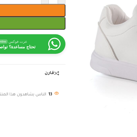
عزت فوكس
nline
تحتاج مساعدة؟ تواص
قارن
13
الناس يشاهدون هذا المنتج