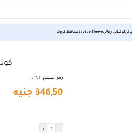
الي
كوتشي رجالي
Laptop Sleeve
محافظ كروت
كوت
رمز المنتج:
13401
346,50
جنيه
+
-