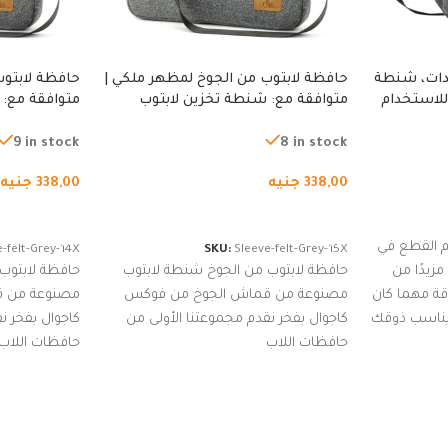
دات، شنطة
حافظة لابتوب من الجوخ لمظهر ملكي |
حافظة لابتوب
للاستخدام
متوافقة مع: شنطة تخزين لابتوب
متوافقة مع: 
لجري العادي،
لجميع الأجهزة، شنطة واقية محمولة
لجميع الأجهز
كوب
من الجوخ لجهاز نوت بوك والتابلت،
من الجوخ لجه
9 in stock
8 in stock
للجنسين
للجنسين
338,00
جنيه
338,00
جنيه
إضافة إلى السلة
إضافة إلى ا
 القطع في
-felt-Grey-14X
SKU:
Sleeve-felt-Grey-15X
زيدًا من
حافظة لابتوب من الجوخ شنطة لابتوب
حافظة لابتوب
اقة مهما كان
مصنوعة من قماش الجوخ من فوكس
مصنوعة من 
 يناسب ذوقك
كاجوال بفخر نقدم مجموعتنا الأولى من
كاجوال بفخر ن
ضم العديد
حافظات اللاب
حافظات اللاب
من الاستايلات المبتكرة من Dipelle لتتألق