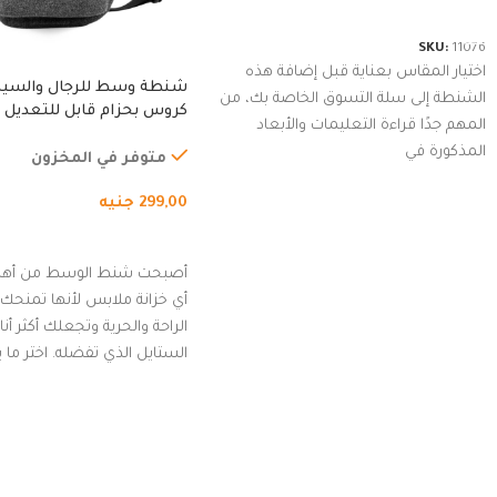
شراء المنتج
SKU:
11076
اختيار المقاس بعناية قبل إضافة هذه
شنطة وسط للرجال والسي
الشنطة إلى سلة التسوق الخاصة بك، من
كروس بحزام قابل للتعديل 
المهم جدًا قراءة التعليمات والأبعاد
الخارجي، التمارين، السفر، ا
المذكورة في
المشي لمسافات طويلة، ور
متوفر في المخزون
الدراجات. (رمادي)
299,00
جنيه
إضافة إلى السلة
أصبحت شنط الوسط من أهم
أي خزانة ملابس لأنها تمنحك م
الراحة والحرية وتجعلك أكثر أن
الستايل الذي تفضله. اختر ما
من مجموعتنا المميزة التي ت
بلوك جذاب وغير التقليدي