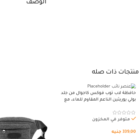
الوصف
منتجات ذات صله
حافظة لاب توب فوكس كاجوال من جلد
بولي يوريثين الناعم المقاوم للماء، مع
غطاء مبطن وسوستة.
متوفر في المخزون
339,00
جنيه