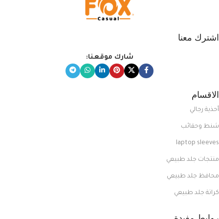
اشترك معنا
شارك موقعنا:
الاقسام
أحذية رجالي
شنط وحقائب
laptop sleeves
منتجات جلد طبيعي
محافظ جلد طبيعي
كراتة جلد طبيعي
روابط مفيدة