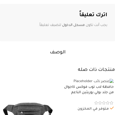
اترك تعليقاً
يجب أنت تكون
مسجل الدخول
لتضيف تعليقاً.
الوصف
منتجات ذات صله
حافظة لاب توب فوكس كاجوال
من جلد بولي يوريثين الناعم
المقاوم للماء، مع غطاء مبطن
وسوستة.
متوفر في المخزون