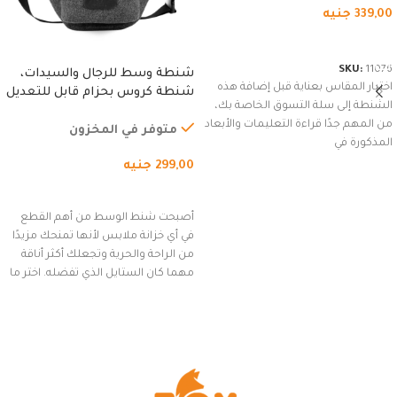
339,00
جنيه
شراء المنتج
SKU:
11076
شنطة وسط للرجال والسيدات،
اختيار المقاس بعناية قبل إضافة هذه
شنطة كروس بحزام قابل للتعديل
الشنطة إلى سلة التسوق الخاصة بك،
للاستخدام الخارجي، التمارين،
من المهم جدًا قراءة التعليمات والأبعاد
السفر، الجري العادي، المشي
متوفر في المخزون
المذكورة في
لمسافات طويلة، وركوب الدراجات.
299,00
جنيه
(رمادي)
إضافة إلى السلة
أصبحت شنط الوسط من أهم القطع
في أي خزانة ملابس لأنها تمنحك مزيدًا
من الراحة والحرية وتجعلك أكثر أناقة
مهما كان الستايل الذي تفضله. اختر ما
يناسب ذوقك من مجموعتنا المميزة
التي تضم العديد من الاستايلات
المبتكرة من Dipelle لتتألق بلوك جذاب
وغير التقليدي