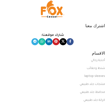
اشترك معنا
شارك موقعنا:
الاقسام
أحذية رجالي
شنط وحقائب
laptop sleeves
منتجات جلد طبيعي
محافظ جلد طبيعي
كراتة جلد طبيعي