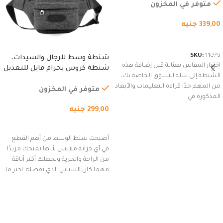
متوفر في المخزون
339,00
جنيه
شراء المنتج
SKU:
11076
شنطة وسط للرجال والسيدات،
اختيار المقاس بعناية قبل إضافة هذه
شنطة كروس بحزام قابل للتعديل
الشنطة إلى سلة التسوق الخاصة بك،
للاستخدام الخارجي، التمارين،
من المهم جدًا قراءة التعليمات والأبعاد
السفر، الجري العادي، المشي
متوفر في المخزون
المذكورة في
لمسافات طويلة، وركوب الدراجات.
299,00
جنيه
(رمادي)
إضافة إلى السلة
أصبحت شنط الوسط من أهم القطع
في أي خزانة ملابس لأنها تمنحك مزيدًا
من الراحة والحرية وتجعلك أكثر أناقة
مهما كان الستايل الذي تفضله. اختر ما
يناسب ذوقك من مجموعتنا المميزة
التي تضم العديد من الاستايلات
المبتكرة من Dipelle لتتألق بلوك جذاب
وغير التقليدي