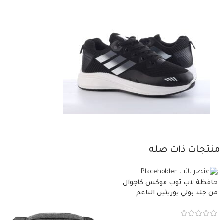
منتجات ذات صله
حافظة لاب توب فوكس كاجوال
من جلد بولي يوريثين الناعم
المقاوم للماء، مع غطاء مبطن
وسوستة.