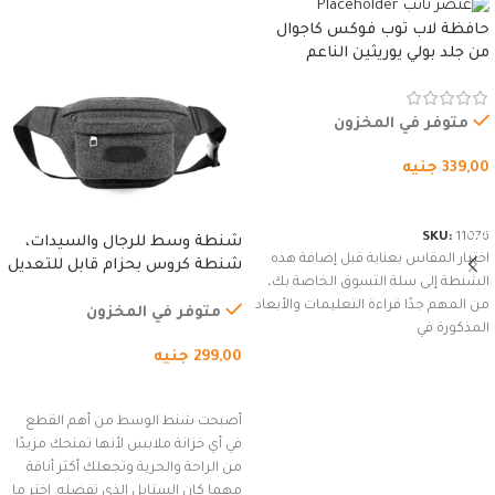
حافظة لاب توب فوكس كاجوال
من جلد بولي يوريثين الناعم
المقاوم للماء، مع غطاء مبطن
وسوستة.
متوفر في المخزون
339,00
جنيه
شراء المنتج
SKU:
11076
شنطة وسط للرجال والسيدات،
اختيار المقاس بعناية قبل إضافة هذه
شنطة كروس بحزام قابل للتعديل
الشنطة إلى سلة التسوق الخاصة بك،
للاستخدام الخارجي، التمارين،
من المهم جدًا قراءة التعليمات والأبعاد
السفر، الجري العادي، المشي
متوفر في المخزون
المذكورة في
لمسافات طويلة، وركوب الدراجات.
299,00
جنيه
(رمادي)
إضافة إلى السلة
أصبحت شنط الوسط من أهم القطع
في أي خزانة ملابس لأنها تمنحك مزيدًا
من الراحة والحرية وتجعلك أكثر أناقة
مهما كان الستايل الذي تفضله. اختر ما