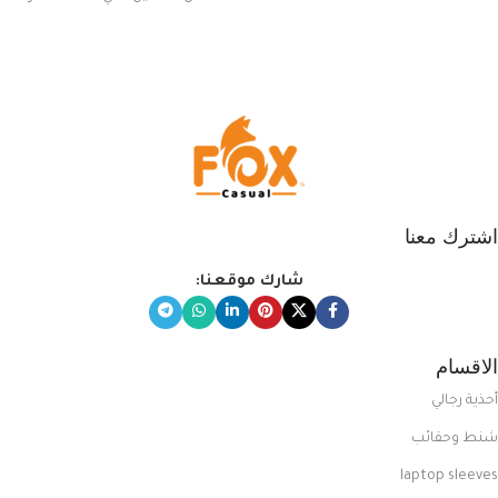
يناسب ذوقك من مجموعتنا المميزة
التي تضم العديد من الاستايلات
المبتكرة من Dipelle لتتألق بلوك جذاب
وغير التقليدي
اشترك معنا
شارك موقعنا:
الاقسام
أحذية رجالي
شنط وحقائب
laptop sleeves