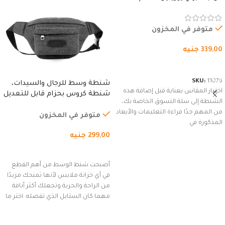
المقاوم للماء، مع غطاء مبطن
وسوستة.
متوفر في المخزون
339,00
جنيه
شراء المنتج
SKU:
11076
شنطة وسط للرجال والسيدات،
اختيار المقاس بعناية قبل إضافة هذه
شنطة كروس بحزام قابل للتعديل
الشنطة إلى سلة التسوق الخاصة بك،
للاستخدام الخارجي، التمارين،
من المهم جدًا قراءة التعليمات والأبعاد
السفر، الجري العادي، المشي
متوفر في المخزون
المذكورة في
لمسافات طويلة، وركوب الدراجات.
299,00
جنيه
(رمادي)
إضافة إلى السلة
أصبحت شنط الوسط من أهم القطع
في أي خزانة ملابس لأنها تمنحك مزيدًا
من الراحة والحرية وتجعلك أكثر أناقة
مهما كان الستايل الذي تفضله. اختر ما
يناسب ذوقك من مجموعتنا المميزة
التي تضم العديد من الاستايلات