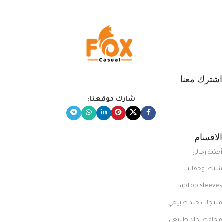
المبتكرة من Dipelle لتتألق بلوك جذاب
وغير التقليدي
اشترك معنا
شارك موقعنا:
الاقسام
أحذية رجالي
شنط وحقائب
laptop sleeves
منتجات جلد طبيعي
محافظ جلد طبيعي