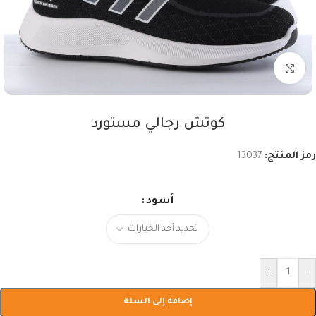
اضغط للتكبير
كوتش رجالي مستورد
رمز المنتج:
13037
أسود
+
-
إضافة إلى السلة