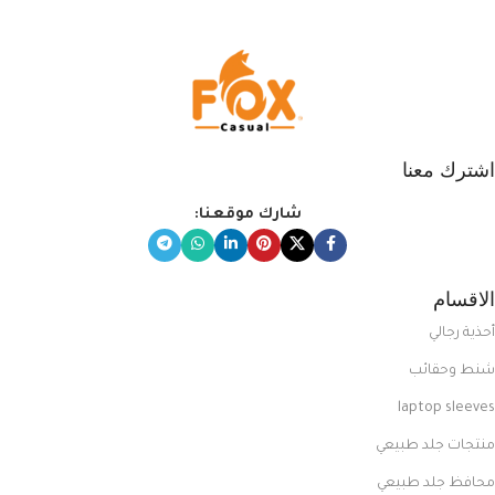
المبتكرة من Dipelle لتتألق بلوك جذاب
وغير التقليدي
اشترك معنا
شارك موقعنا:
الاقسام
أحذية رجالي
شنط وحقائب
laptop sleeves
منتجات جلد طبيعي
محافظ جلد طبيعي