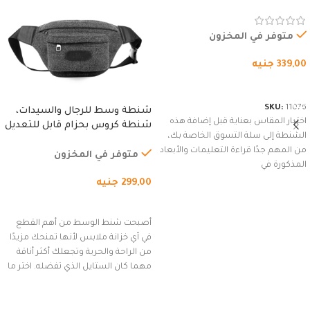
المقاوم للماء، مع غطاء مبطن
وسوستة.
متوفر في المخزون
339,00
جنيه
شراء المنتج
SKU:
11076
شنطة وسط للرجال والسيدات،
اختيار المقاس بعناية قبل إضافة هذه
شنطة كروس بحزام قابل للتعديل
الشنطة إلى سلة التسوق الخاصة بك،
للاستخدام الخارجي، التمارين،
من المهم جدًا قراءة التعليمات والأبعاد
السفر، الجري العادي، المشي
متوفر في المخزون
المذكورة في
لمسافات طويلة، وركوب الدراجات.
299,00
جنيه
(رمادي)
إضافة إلى السلة
أصبحت شنط الوسط من أهم القطع
في أي خزانة ملابس لأنها تمنحك مزيدًا
من الراحة والحرية وتجعلك أكثر أناقة
مهما كان الستايل الذي تفضله. اختر ما
يناسب ذوقك من مجموعتنا المميزة
التي تضم العديد من الاستايلات