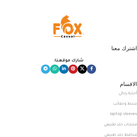
المبتكرة من Dipelle لتتألق بلوك جذاب
وغير التقليدي
اشترك معنا
شارك موقعنا:
الاقسام
أحذية رجالي
شنط وحقائب
laptop sleeves
منتجات جلد طبيعي
محافظ جلد طبيعي