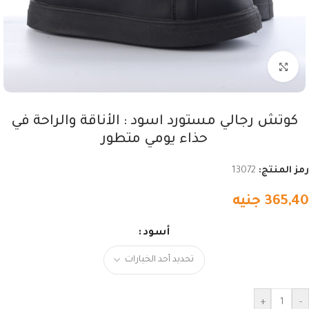
اضغط للتكبير
كوتش رجالي مستورد اسود : الأناقة والراحة في
حذاء يومي متطور
رمز المنتج:
13072
365,40
جنيه
أسود
+
-