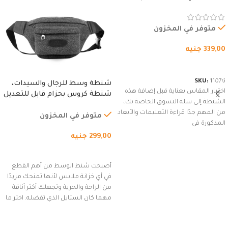
المقاوم للماء، مع غطاء مبطن
وسوستة.
متوفر في المخزون
339,00
جنيه
شراء المنتج
SKU:
11076
شنطة وسط للرجال والسيدات،
اختيار المقاس بعناية قبل إضافة هذه
شنطة كروس بحزام قابل للتعديل
الشنطة إلى سلة التسوق الخاصة بك،
للاستخدام الخارجي، التمارين،
من المهم جدًا قراءة التعليمات والأبعاد
السفر، الجري العادي، المشي
متوفر في المخزون
المذكورة في
لمسافات طويلة، وركوب الدراجات.
299,00
جنيه
(رمادي)
إضافة إلى السلة
أصبحت شنط الوسط من أهم القطع
في أي خزانة ملابس لأنها تمنحك مزيدًا
من الراحة والحرية وتجعلك أكثر أناقة
مهما كان الستايل الذي تفضله. اختر ما
يناسب ذوقك من مجموعتنا المميزة
التي تضم العديد من الاستايلات