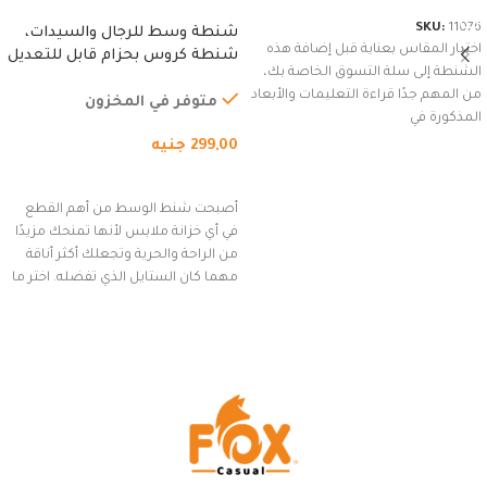
SKU:
11076
شنطة وسط للرجال والسيدات،
اختيار المقاس بعناية قبل إضافة هذه
شنطة كروس بحزام قابل للتعديل
الشنطة إلى سلة التسوق الخاصة بك،
للاستخدام الخارجي، التمارين،
من المهم جدًا قراءة التعليمات والأبعاد
السفر، الجري العادي، المشي
متوفر في المخزون
المذكورة في
لمسافات طويلة، وركوب الدراجات.
299,00
جنيه
(رمادي)
إضافة إلى السلة
أصبحت شنط الوسط من أهم القطع
في أي خزانة ملابس لأنها تمنحك مزيدًا
من الراحة والحرية وتجعلك أكثر أناقة
مهما كان الستايل الذي تفضله. اختر ما
يناسب ذوقك من مجموعتنا المميزة
التي تضم العديد من الاستايلات
المبتكرة من Dipelle لتتألق بلوك جذاب
وغير التقليدي