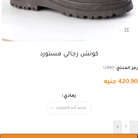
اضغط للتكبير
كوتش رجالي مستورد
رمز المنتج:
12889
420,90
جنيه
رمادي
+
-