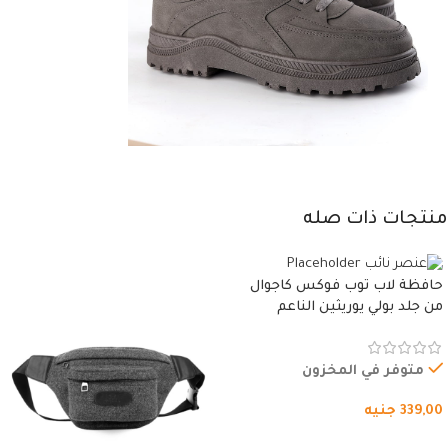
منتجات ذات صله
حافظة لاب توب فوكس كاجوال
من جلد بولي يوريثين الناعم
المقاوم للماء، مع غطاء مبطن
وسوستة.
متوفر في المخزون
339,00
جنيه
شراء المنتج