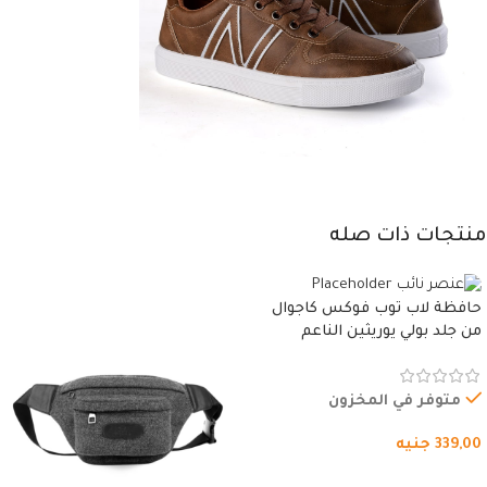
منتجات ذات صله
حافظة لاب توب فوكس كاجوال
من جلد بولي يوريثين الناعم
المقاوم للماء، مع غطاء مبطن
وسوستة.
متوفر في المخزون
339,00
جنيه
شراء المنتج