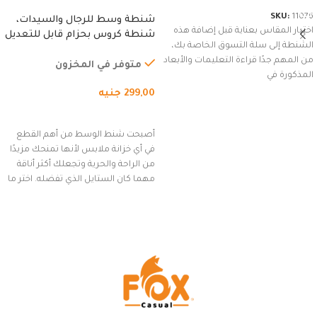
SKU:
11076
شنطة وسط للرجال والسيدات،
اختيار المقاس بعناية قبل إضافة هذه
شنطة كروس بحزام قابل للتعديل
الشنطة إلى سلة التسوق الخاصة بك،
للاستخدام الخارجي، التمارين،
من المهم جدًا قراءة التعليمات والأبعاد
السفر، الجري العادي، المشي
متوفر في المخزون
المذكورة في
لمسافات طويلة، وركوب الدراجات.
299,00
جنيه
(رمادي)
إضافة إلى السلة
أصبحت شنط الوسط من أهم القطع
في أي خزانة ملابس لأنها تمنحك مزيدًا
من الراحة والحرية وتجعلك أكثر أناقة
مهما كان الستايل الذي تفضله. اختر ما
يناسب ذوقك من مجموعتنا المميزة
التي تضم العديد من الاستايلات
المبتكرة من Dipelle لتتألق بلوك جذاب
وغير التقليدي