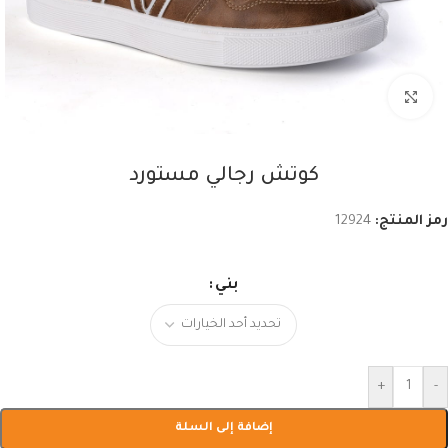
اضغط للتكبير
كوتش رجالي مستورد
رمز المنتج:
12924
بني
+
-
إضافة إلى السلة