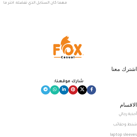
مهما كان الستايل الذي تفضله. اختر ما
يناسب ذوقك من مجموعتنا المميزة
التي تضم العديد من الاستايلات
المبتكرة من Dipelle لتتألق بلوك جذاب
وغير التقليدي
اشترك معنا
شارك موقعنا:
الاقسام
أحذية رجالي
شنط وحقائب
laptop sleeves