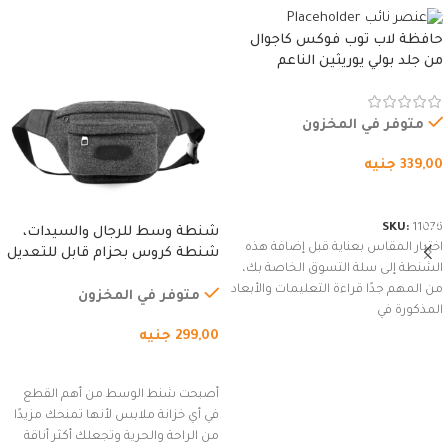
حافظة لاب توب فوكس كاجوال
من جلد بولي يوريثين الناعم
المقاوم للماء، مع غطاء مبطن
وسوستة.
متوفر في المخزون
339,00
جنيه
شراء المنتج
SKU:
11076
شنطة وسط للرجال والسيدات،
اختيار المقاس بعناية قبل إضافة هذه
شنطة كروس بحزام قابل للتعديل
الشنطة إلى سلة التسوق الخاصة بك،
للاستخدام الخارجي، التمارين،
من المهم جدًا قراءة التعليمات والأبعاد
السفر، الجري العادي، المشي
متوفر في المخزون
المذكورة في
لمسافات طويلة، وركوب الدراجات.
299,00
جنيه
(رمادي)
إضافة إلى السلة
أصبحت شنط الوسط من أهم القطع
في أي خزانة ملابس لأنها تمنحك مزيدًا
من الراحة والحرية وتجعلك أكثر أناقة