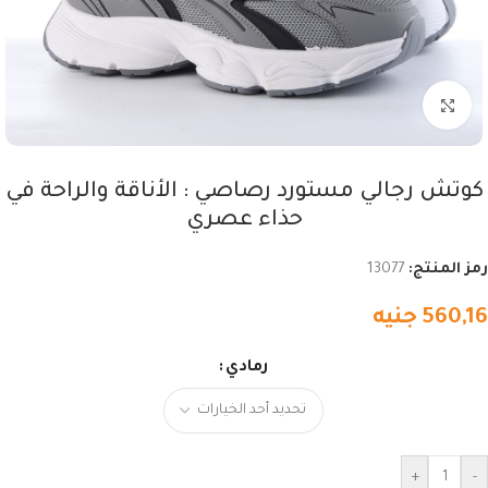
اضغط للتكبير
كوتش رجالي مستورد رصاصي : الأناقة والراحة في
حذاء عصري
رمز المنتج:
13077
560,16
جنيه
رمادي
+
-