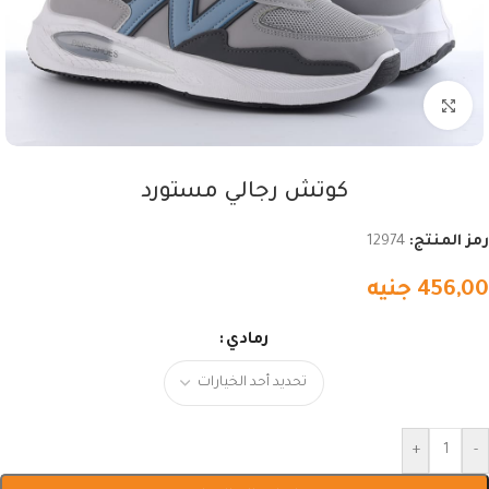
اضغط للتكبير
كوتش رجالي مستورد
رمز المنتج:
12974
456,00
جنيه
رمادي
+
-