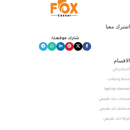
اشترك معنا
شارك موقعنا:
الاقسام
أحذية رجالي
شنط وحقائب
laptop sleeves
منتجات جلد طبيعي
محافظ جلد طبيعي
كراتة جلد طبيعي