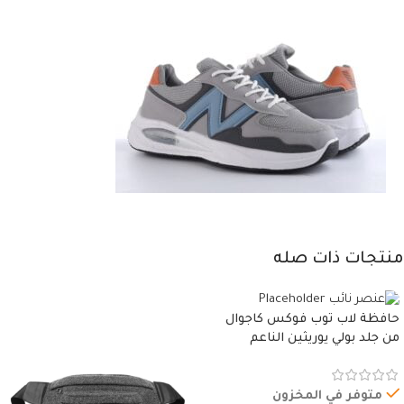
منتجات ذات صله
حافظة لاب توب فوكس كاجوال
من جلد بولي يوريثين الناعم
المقاوم للماء، مع غطاء مبطن
وسوستة.
متوفر في المخزون