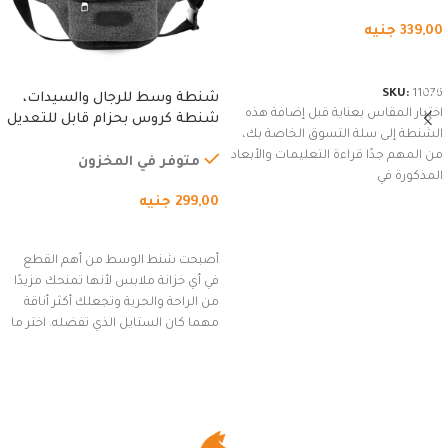
339,00
جنيه
شراء المنتج
SKU:
11076
شنطة وسط للرجال والسيدات،
اختيار المقاس بعناية قبل إضافة هذه
شنطة كروس بحزام قابل للتعديل
الشنطة إلى سلة التسوق الخاصة بك،
للاستخدام الخارجي، التمارين،
من المهم جدًا قراءة التعليمات والأبعاد
السفر، الجري العادي، المشي
متوفر في المخزون
المذكورة في
لمسافات طويلة، وركوب الدراجات.
299,00
جنيه
(رمادي)
إضافة إلى السلة
أصبحت شنط الوسط من أهم القطع
في أي خزانة ملابس لأنها تمنحك مزيدًا
من الراحة والحرية وتجعلك أكثر أناقة
مهما كان الستايل الذي تفضله. اختر ما
يناسب ذوقك من مجموعتنا المميزة
التي تضم العديد من الاستايلات
المبتكرة من Dipelle لتتألق بلوك جذاب
وغير التقليدي