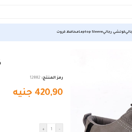
الي
كوتشي رجالي
Laptop Sleeve
محافظ كروت
ك
رمز المنتج:
12882
420,90
جنيه
+
-