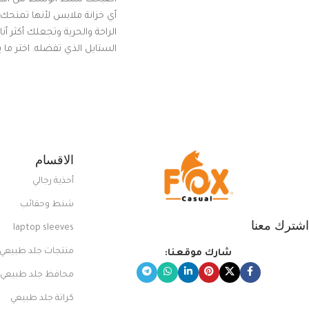
أي خزانة ملابس لأنها تمنحك م
الراحة والحرية وتجعلك أكثر أن
الستايل الذي تفضله. اختر ما
من مجموعتنا المميزة التي ت
بلوك جذاب وغير التقليدي
الاقسام
أحذية رجالي
شنط وحقائب
اشترك معنا
laptop sleeves
منتجات جلد طبيعي
شارك موقعنا:
محافظ جلد طبيعي
كراتة جلد طبيعي