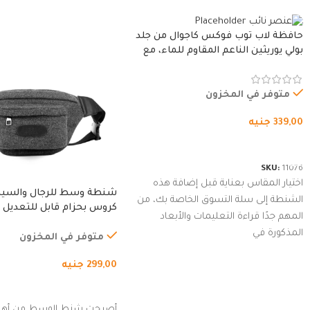
حافظة لاب توب فوكس كاجوال من جلد
بولي يوريثين الناعم المقاوم للماء، مع
غطاء مبطن وسوستة.
متوفر في المخزون
339,00
جنيه
شراء المنتج
SKU:
11076
اختيار المقاس بعناية قبل إضافة هذه
شنطة وسط للرجال والسي
الشنطة إلى سلة التسوق الخاصة بك، من
كروس بحزام قابل للتعديل 
المهم جدًا قراءة التعليمات والأبعاد
الخارجي، التمارين، السفر، ا
المذكورة في
المشي لمسافات طويلة، ور
متوفر في المخزون
الدراجات. (رمادي)
299,00
جنيه
إضافة إلى السلة
أصبحت شنط الوسط من أهم