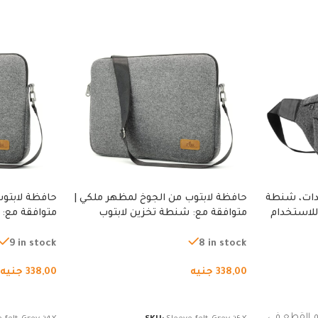
دات، شنطة
حافظة لابتوب من الجوخ لمظهر ملكي |
حافظة لابتوب
للاستخدام
متوافقة مع: شنطة تخزين لابتوب
متوافقة مع: 
لجري العادي،
لجميع الأجهزة، شنطة واقية محمولة
لجميع الأجهز
كوب
من الجوخ لجهاز نوت بوك والتابلت،
من الجوخ لجه
9 in stock
8 in stock
للجنسين
للجنسين
338,00
جنيه
338,00
جنيه
إضافة إلى السلة
إضافة إلى ا
 القطع في