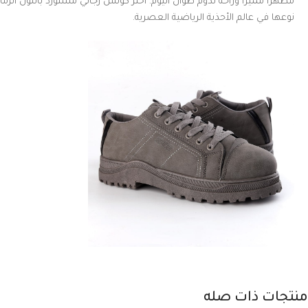
مظهرًا مميزًا وراحة تدوم طوال اليوم. اختر كوتش رجالي مستورد باللون الرم
نوعها في عالم الأحذية الرياضية العصرية.
منتجات ذات صله