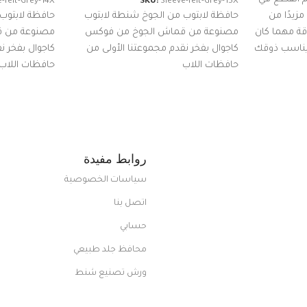
-felt-Grey-14X
SKU:
Sleeve-felt-Grey-15X
زيدًا من
حافظة لابتوب من الجوخ شنطة لابتوب
حافظة لابتوب
اقة مهما كان
مصنوعة من قماش الجوخ من فوكس
مصنوعة من 
 يناسب ذوقك
كاجوال بفخر نقدم مجموعتنا الأولى من
كاجوال بفخر ن
ضم العديد
حافظات اللاب
حافظات اللاب
من الاستايلات المبتكرة من Dipelle لتتألق
روابط مفيدة
سياسات الخصوصية
اتصل بنا
حسابي
محافظ جلد طبيعي
ورش تصنيع شنط