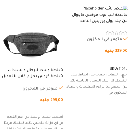
حافظة لاب توب فوكس كاجوال
من جلد بولي يوريثين الناعم
المقاوم للماء، مع غطاء مبطن
وسوستة.
متوفر في المخزون
339,00
جنيه
شراء المنتج
SKU:
11076
شنطة وسط للرجال والسيدات،
اختيار المقاس بعناية قبل إضافة هذه
شنطة كروس بحزام قابل للتعديل
الشنطة إلى سلة التسوق الخاصة بك،
للاستخدام الخارجي، التمارين،
من المهم جدًا قراءة التعليمات والأبعاد
السفر، الجري العادي، المشي
متوفر في المخزون
المذكورة في
لمسافات طويلة، وركوب الدراجات.
299,00
جنيه
(رمادي)
إضافة إلى السلة
أصبحت شنط الوسط من أهم القطع
في أي خزانة ملابس لأنها تمنحك مزيدًا