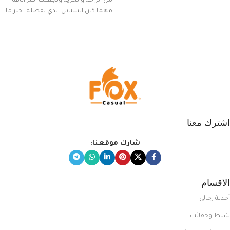
من الراحة والحرية وتجعلك أكثر أناقة
مهما كان الستايل الذي تفضله. اختر ما
يناسب ذوقك من مجموعتنا المميزة
التي تضم العديد من الاستايلات
المبتكرة من Dipelle لتتألق بلوك جذاب
وغير التقليدي
اشترك معنا
شارك موقعنا:
الاقسام
أحذية رجالي
شنط وحقائب