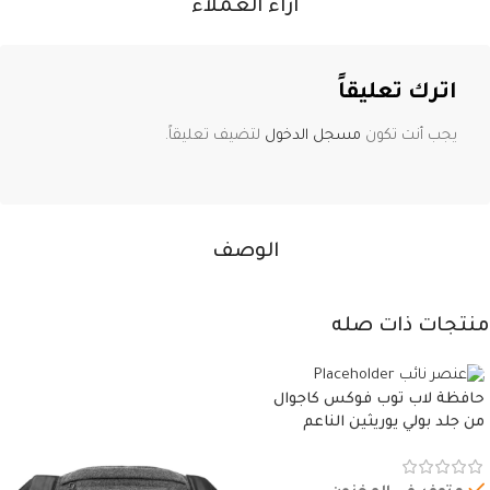
آراء العملاء
اترك تعليقاً
يجب أنت تكون
مسجل الدخول
لتضيف تعليقاً.
الوصف
منتجات ذات صله
حافظة لاب توب فوكس كاجوال
من جلد بولي يوريثين الناعم
المقاوم للماء، مع غطاء مبطن
وسوستة.