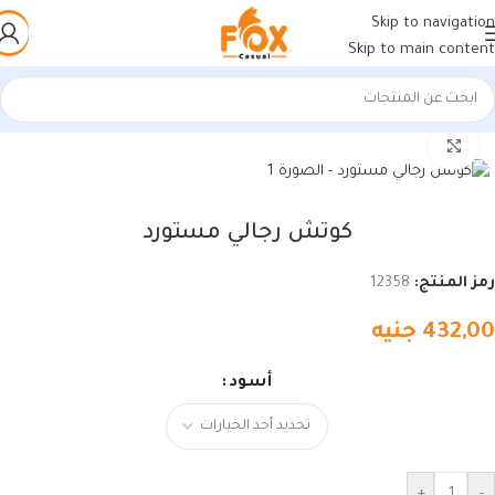
Skip to navigation
Skip to main content
الرئيسية
/
أحذية رجالي
/
كوتشي رجالي
اضغط للتكبير
كوتش رجالي مستورد
رمز المنتج:
12358
432,00
جنيه
أسود
+
-