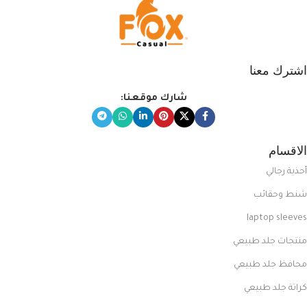
اشترك معنا
شارك موقعنا:
الاقسام
أحذية رجالي
شنط وحقائب
laptop sleeves
منتجات جلد طبيعي
محافظ جلد طبيعي
كراتة جلد طبيعي