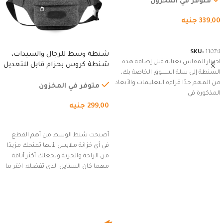
متوفر في المخزون
339,00
جنيه
شراء المنتج
SKU:
11076
شنطة وسط للرجال والسيدات،
اختيار المقاس بعناية قبل إضافة هذه
شنطة كروس بحزام قابل للتعديل
الشنطة إلى سلة التسوق الخاصة بك،
للاستخدام الخارجي، التمارين،
من المهم جدًا قراءة التعليمات والأبعاد
السفر، الجري العادي، المشي
متوفر في المخزون
المذكورة في
لمسافات طويلة، وركوب الدراجات.
299,00
جنيه
(رمادي)
إضافة إلى السلة
أصبحت شنط الوسط من أهم القطع
في أي خزانة ملابس لأنها تمنحك مزيدًا
من الراحة والحرية وتجعلك أكثر أناقة
مهما كان الستايل الذي تفضله. اختر ما
يناسب ذوقك من مجموعتنا المميزة
التي تضم العديد من الاستايلات
المبتكرة من Dipelle لتتألق بلوك جذاب
وغير التقليدي