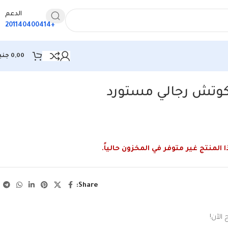
الدعم
+201140400414
0,00
جني
وتش رجالي مستورد
 المنتج غير متوفر في المخزون حالياً.
Share:
الآن!