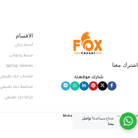
بلوك جذاب وغير التقليدي
الاقسام
أحذية رجالي
شنط وحقائب
اشترك معنا
laptop sleeves
منتجات جلد طبيعي
شارك موقعنا:
محافظ جلد طبيعي
كراتة جلد طبيعي
FoxCasual
تم إنشاؤه بواسطة
Mohamed Sayed
.
تحتاج مساعدة؟
تواصل
معنا