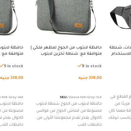
دات، شنطة
حافظة لابتوب من الجوخ لمظهر ملكي |
حافظة لابتوب
للاستخدام
متوافقة مع: شنطة تخزين لابتوب
متوافقة مع: 
لجري العادي،
لجميع الأجهزة، شنطة واقية محمولة
لجميع الأجهز
كوب
من الجوخ لجهاز نوت بوك والتابلت،
من الجوخ لجه
9 in stock
8 in stock
للجنسين
للجنسين
338,00
جنيه
338,00
جنيه
إضافة إلى السلة
إضافة إلى ا
 القطع في
-felt-Grey-14X
SKU:
Sleeve-felt-Grey-15X
زيدًا من
حافظة لابتوب من الجوخ شنطة لابتوب
حافظة لابتوب
اقة مهما كان
مصنوعة من قماش الجوخ من فوكس
مصنوعة من 
 يناسب ذوقك
كاجوال بفخر نقدم مجموعتنا الأولى من
كاجوال بفخر ن
ضم العديد
حافظات اللاب
حافظات اللاب