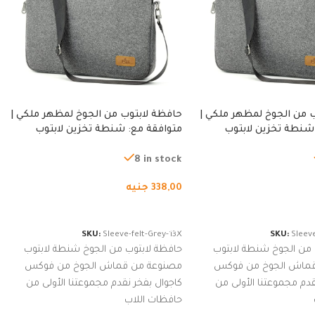
 من الجوخ لمظهر ملكي |
حافظة لابتوب من الجوخ لمظهر ملكي |
شنطة تخزين لابتوب
متوافقة مع: شنطة تخزين لابتوب
ة، شنطة واقية محمولة
لجميع الأجهزة، شنطة واقية محمولة
از نوت بوك والتابلت،
من الجوخ لجهاز نوت بوك والتابلت،
8 in stock
للجنسين
338,00
جنيه
لسلة
إضافة إلى السلة
SKU:
Sleeve-felt-Grey-13X
SKU:
Sleeve
 من الجوخ شنطة لابتوب
حافظة لابتوب من الجوخ شنطة لابتوب
قماش الجوخ من فوكس
مصنوعة من قماش الجوخ من فوكس
قدم مجموعتنا الأولى من
كاجوال بفخر نقدم مجموعتنا الأولى من
حافظات اللاب