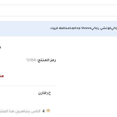
الي
كوتشي رجالي
Laptop Sleeve
محافظ كروت
ك
رمز المنتج:
12364
هذا
قارن
4
الناس يشاهدون هذا المنتج 