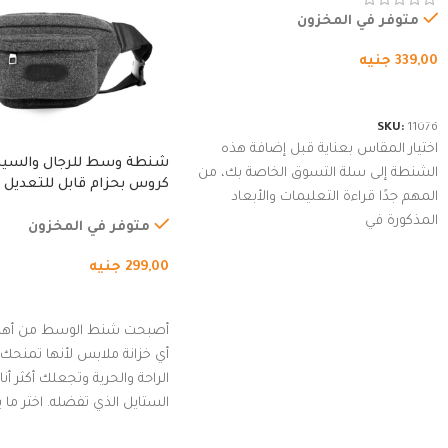
متوفر في المخزون
339,00
جنيه
شراء المنتج
SKU:
11076
اختيار المقاس بعناية قبل إضافة هذه
شنطة وسط للرجال والسي
الشنطة إلى سلة التسوق الخاصة بك، من
كروس بحزام قابل للتعديل 
المهم جدًا قراءة التعليمات والأبعاد
الخارجي، التمارين، السفر، ا
المذكورة في
المشي لمسافات طويلة، ور
متوفر في المخزون
الدراجات. (رمادي)
299,00
جنيه
إضافة إلى السلة
أصبحت شنط الوسط من أهم
أي خزانة ملابس لأنها تمنحك م
الراحة والحرية وتجعلك أكثر أن
الستايل الذي تفضله. اختر ما
من مجموعتنا المميزة التي ت