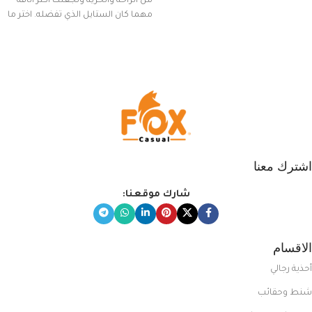
من الراحة والحرية وتجعلك أكثر أناقة
مهما كان الستايل الذي تفضله. اختر ما
يناسب ذوقك من مجموعتنا المميزة
التي تضم العديد من الاستايلات
المبتكرة من Dipelle لتتألق بلوك جذاب
وغير التقليدي
اشترك معنا
شارك موقعنا:
الاقسام
أحذية رجالي
شنط وحقائب