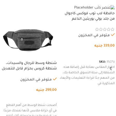
حافظة لاب توب فوكس كاجوال
من جلد بولي يوريثين الناعم
المقاوم للماء، مع غطاء مبطن
وسوستة.
متوفر في المخزون
339,00
جنيه
شراء المنتج
SKU:
11076
شنطة وسط للرجال والسيدات،
اختيار المقاس بعناية قبل إضافة هذه
شنطة كروس بحزام قابل للتعديل
الشنطة إلى سلة التسوق الخاصة بك،
للاستخدام الخارجي، التمارين،
من المهم جدًا قراءة التعليمات والأبعاد
السفر، الجري العادي، المشي
متوفر في المخزون
المذكورة في
لمسافات طويلة، وركوب الدراجات.
299,00
جنيه
(رمادي)
إضافة إلى السلة
أصبحت شنط الوسط من أهم القطع
في أي خزانة ملابس لأنها تمنحك مزيدًا