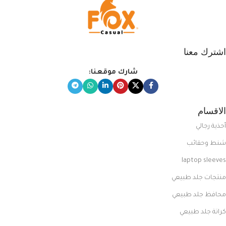
اشترك معنا
شارك موقعنا:
الاقسام
أحذية رجالي
شنط وحقائب
laptop sleeves
منتجات جلد طبيعي
محافظ جلد طبيعي
كراتة جلد طبيعي