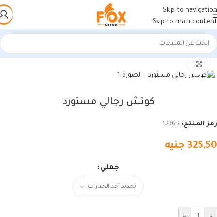
Skip to navigation
Skip to main content
الرئيسية
/
أحذية رجالي
/
كوتشي رجالي
اضغط للتكبير
كوتش رجالي مستورد
رمز المنتج:
12365
325,50
جنيه
جملي
+
-