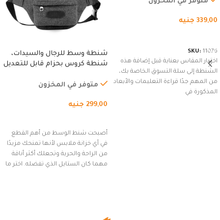
متوفر في المخزون
339,00
جنيه
شراء المنتج
SKU:
11076
شنطة وسط للرجال والسيدات،
اختيار المقاس بعناية قبل إضافة هذه
شنطة كروس بحزام قابل للتعديل
الشنطة إلى سلة التسوق الخاصة بك،
للاستخدام الخارجي، التمارين،
من المهم جدًا قراءة التعليمات والأبعاد
السفر، الجري العادي، المشي
متوفر في المخزون
المذكورة في
لمسافات طويلة، وركوب الدراجات.
299,00
جنيه
(رمادي)
إضافة إلى السلة
أصبحت شنط الوسط من أهم القطع
في أي خزانة ملابس لأنها تمنحك مزيدًا
من الراحة والحرية وتجعلك أكثر أناقة
مهما كان الستايل الذي تفضله. اختر ما
يناسب ذوقك من مجموعتنا المميزة
التي تضم العديد من الاستايلات
المبتكرة من Dipelle لتتألق بلوك جذاب
وغير التقليدي