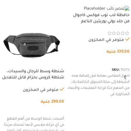
حافظة لاب توب فوكس كاجوال
من جلد بولي يوريثين الناعم
المقاوم للماء، مع غطاء مبطن
وسوستة.
متوفر في المخزون
339,00
جنيه
شراء المنتج
SKU:
11076
شنطة وسط للرجال والسيدات،
اختيار المقاس بعناية قبل إضافة هذه
شنطة كروس بحزام قابل للتعديل
الشنطة إلى سلة التسوق الخاصة بك،
للاستخدام الخارجي، التمارين،
من المهم جدًا قراءة التعليمات والأبعاد
السفر، الجري العادي، المشي
متوفر في المخزون
المذكورة في
لمسافات طويلة، وركوب الدراجات.
299,00
جنيه
(رمادي)
إضافة إلى السلة
أصبحت شنط الوسط من أهم القطع
في أي خزانة ملابس لأنها تمنحك مزيدًا