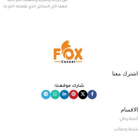
من الراحة والحرية وتجعلك أكثر أناقة
مهما كان الستايل الذي تفضله. اختر ما
يناسب ذوقك من مجموعتنا المميزة
التي تضم العديد من الاستايلات
المبتكرة من Dipelle لتتألق بلوك جذاب
وغير التقليدي
اشترك معنا
شارك موقعنا:
الاقسام
أحذية رجالي
شنط وحقائب