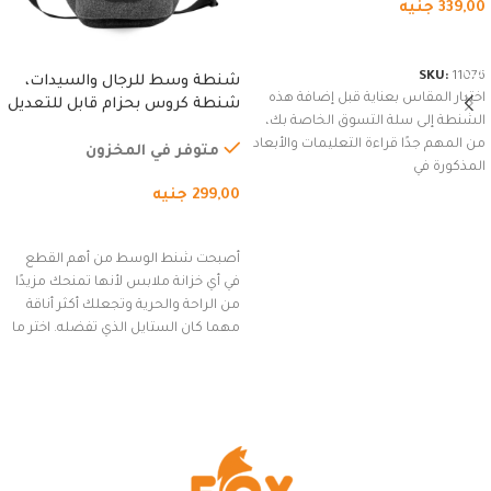
339,00
جنيه
شراء المنتج
SKU:
11076
شنطة وسط للرجال والسيدات،
اختيار المقاس بعناية قبل إضافة هذه
شنطة كروس بحزام قابل للتعديل
الشنطة إلى سلة التسوق الخاصة بك،
للاستخدام الخارجي، التمارين،
من المهم جدًا قراءة التعليمات والأبعاد
السفر، الجري العادي، المشي
متوفر في المخزون
المذكورة في
لمسافات طويلة، وركوب الدراجات.
299,00
جنيه
(رمادي)
إضافة إلى السلة
أصبحت شنط الوسط من أهم القطع
في أي خزانة ملابس لأنها تمنحك مزيدًا
من الراحة والحرية وتجعلك أكثر أناقة
مهما كان الستايل الذي تفضله. اختر ما
يناسب ذوقك من مجموعتنا المميزة
التي تضم العديد من الاستايلات
المبتكرة من Dipelle لتتألق بلوك جذاب
وغير التقليدي