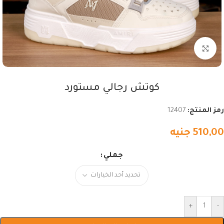
اضغط للتكبير
كوتش رجالي مستورد
رمز المنتج:
12407
510,00
جنيه
جملي
+
-