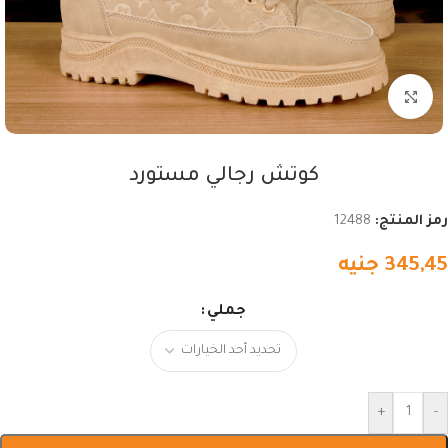
اضغط للتكبير
كوتش رجالي مستورد
رمز المنتج:
12488
345,45
جنيه
جملي
+
-