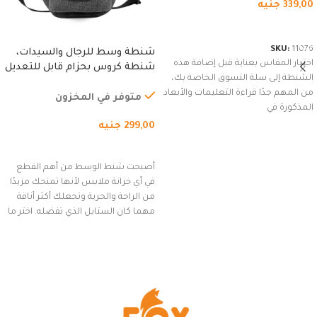
339,00
جنيه
شراء المنتج
SKU:
11076
شنطة وسط للرجال والسيدات،
اختيار المقاس بعناية قبل إضافة هذه
شنطة كروس بحزام قابل للتعديل
الشنطة إلى سلة التسوق الخاصة بك،
للاستخدام الخارجي، التمارين،
من المهم جدًا قراءة التعليمات والأبعاد
السفر، الجري العادي، المشي
متوفر في المخزون
المذكورة في
لمسافات طويلة، وركوب الدراجات.
299,00
جنيه
(رمادي)
إضافة إلى السلة
أصبحت شنط الوسط من أهم القطع
في أي خزانة ملابس لأنها تمنحك مزيدًا
من الراحة والحرية وتجعلك أكثر أناقة
مهما كان الستايل الذي تفضله. اختر ما
يناسب ذوقك من مجموعتنا المميزة
التي تضم العديد من الاستايلات
المبتكرة من Dipelle لتتألق بلوك جذاب
وغير التقليدي