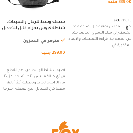
339,00
جنيه
شراء المنتج
SKU:
11076
شنطة وسط للرجال والسيدات،
اختيار المقاس بعناية قبل إضافة هذه
شنطة كروس بحزام قابل للتعديل
الشنطة إلى سلة التسوق الخاصة بك،
للاستخدام الخارجي، التمارين،
من المهم جدًا قراءة التعليمات والأبعاد
السفر، الجري العادي، المشي
متوفر في المخزون
المذكورة في
لمسافات طويلة، وركوب الدراجات.
299,00
جنيه
(رمادي)
إضافة إلى السلة
أصبحت شنط الوسط من أهم القطع
في أي خزانة ملابس لأنها تمنحك مزيدًا
من الراحة والحرية وتجعلك أكثر أناقة
مهما كان الستايل الذي تفضله. اختر ما
يناسب ذوقك من مجموعتنا المميزة
التي تضم العديد من الاستايلات
المبتكرة من Dipelle لتتألق بلوك جذاب
وغير التقليدي