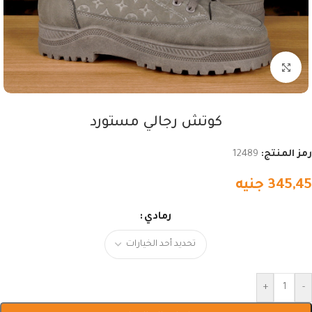
اضغط للتكبير
كوتش رجالي مستورد
رمز المنتج:
12489
345,45
جنيه
رمادي
+
-