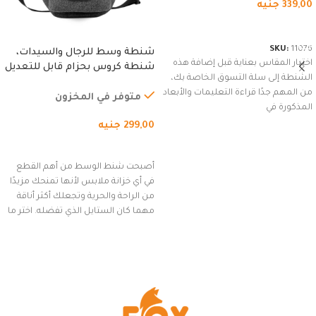
339,00
جنيه
شراء المنتج
SKU:
11076
شنطة وسط للرجال والسيدات،
اختيار المقاس بعناية قبل إضافة هذه
شنطة كروس بحزام قابل للتعديل
الشنطة إلى سلة التسوق الخاصة بك،
للاستخدام الخارجي، التمارين،
من المهم جدًا قراءة التعليمات والأبعاد
السفر، الجري العادي، المشي
متوفر في المخزون
المذكورة في
لمسافات طويلة، وركوب الدراجات.
299,00
جنيه
(رمادي)
إضافة إلى السلة
أصبحت شنط الوسط من أهم القطع
في أي خزانة ملابس لأنها تمنحك مزيدًا
من الراحة والحرية وتجعلك أكثر أناقة
مهما كان الستايل الذي تفضله. اختر ما
يناسب ذوقك من مجموعتنا المميزة
التي تضم العديد من الاستايلات
المبتكرة من Dipelle لتتألق بلوك جذاب
وغير التقليدي