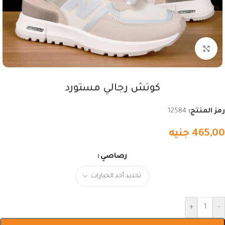
اضغط للتكبير
كوتش رجالي مستورد
رمز المنتج:
12584
465,00
جنيه
رصاصي
+
-