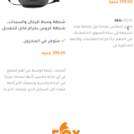
339,00
جنيه
شراء المنتج
SKU:
11076
شنطة وسط للرجال والسيدات،
اختيار المقاس بعناية قبل إضافة هذه
شنطة كروس بحزام قابل للتعديل
الشنطة إلى سلة التسوق الخاصة بك،
للاستخدام الخارجي، التمارين،
من المهم جدًا قراءة التعليمات والأبعاد
السفر، الجري العادي، المشي
متوفر في المخزون
المذكورة في
لمسافات طويلة، وركوب الدراجات.
299,00
جنيه
(رمادي)
إضافة إلى السلة
أصبحت شنط الوسط من أهم القطع
في أي خزانة ملابس لأنها تمنحك مزيدًا
من الراحة والحرية وتجعلك أكثر أناقة
مهما كان الستايل الذي تفضله. اختر ما
يناسب ذوقك من مجموعتنا المميزة
التي تضم العديد من الاستايلات
المبتكرة من Dipelle لتتألق بلوك جذاب
وغير التقليدي