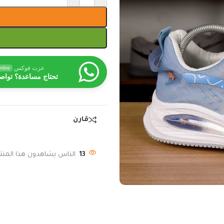
عزت فوكس
nline
تحتاج مساعدة؟ تواص
قارن
13
الناس يشاهدون هذا المنتج