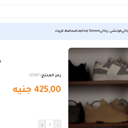
الي
كوتشي رجالي
Laptop Sleeve
محافظ كروت
ك
رمز المنتج:
12597
425,00
جنيه
+
-