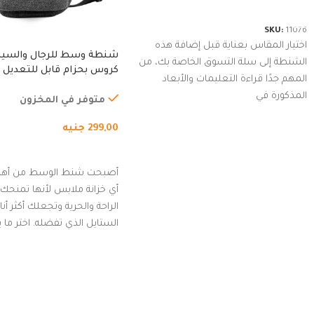
شراء المنتج
SKU:
11076
اختيار المقاس بعناية قبل إضافة هذه
شنطة وسط للرجال والسي
الشنطة إلى سلة التسوق الخاصة بك، من
كروس بحزام قابل للتعديل 
المهم جدًا قراءة التعليمات والأبعاد
الخارجي، التمارين، السفر، ا
المذكورة في
المشي لمسافات طويلة، ور
متوفر في المخزون
الدراجات. (رمادي)
299,00
جنيه
إضافة إلى السلة
أصبحت شنط الوسط من أهم
أي خزانة ملابس لأنها تمنحك م
الراحة والحرية وتجعلك أكثر أن
الستايل الذي تفضله. اختر ما
من مجموعتنا المميزة التي ت
بلوك جذاب وغير التقليدي