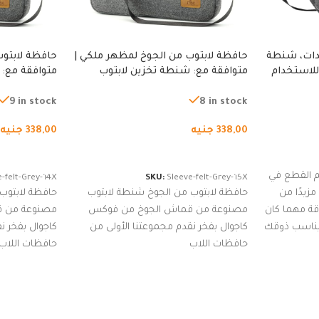
دات، شنطة
حافظة لابتوب من الجوخ لمظهر ملكي |
حافظة لابتوب
للاستخدام
متوافقة مع: شنطة تخزين لابتوب
متوافقة مع: 
لجري العادي،
لجميع الأجهزة، شنطة واقية محمولة
لجميع الأجهز
كوب
من الجوخ لجهاز نوت بوك والتابلت،
من الجوخ لجه
9 in stock
8 in stock
للجنسين
للجنسين
338,00
جنيه
338,00
جنيه
إضافة إلى السلة
إضافة إلى ا
 القطع في
-felt-Grey-14X
SKU:
Sleeve-felt-Grey-15X
زيدًا من
حافظة لابتوب من الجوخ شنطة لابتوب
حافظة لابتوب
اقة مهما كان
مصنوعة من قماش الجوخ من فوكس
مصنوعة من 
 يناسب ذوقك
كاجوال بفخر نقدم مجموعتنا الأولى من
كاجوال بفخر ن
ضم العديد
حافظات اللاب
حافظات اللاب
من الاستايلات المبتكرة من Dipelle لتتألق