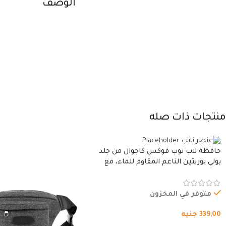
الوصف
منتجات ذات صله
حافظة لاب توب فوكس كاجوال من جلد
بولي يوريثين الناعم المقاوم للماء، مع
غطاء مبطن وسوستة.
متوفر في المخزون
339,00
جنيه