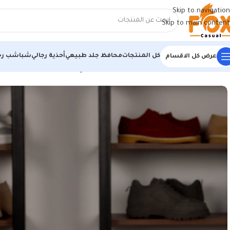
Skip to navigation
Skip to main content
كل المنتجات
محافظ جلد طبيعي
أحذية رجالي
شباشب رج
عرض كل الاقسام
الرئيسية
/
أحذية رجالي
/
كوتشي رجالي
/
كوتش رجالي مستورد