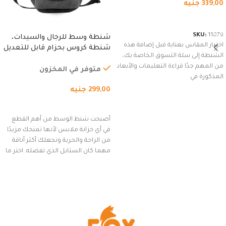
339,00
جنيه
شراء المنتج
SKU:
11076
شنطة وسط للرجال والسيدات،
اختيار المقاس بعناية قبل إضافة هذه
شنطة كروس بحزام قابل للتعديل
الشنطة إلى سلة التسوق الخاصة بك،
للاستخدام الخارجي، التمارين،
من المهم جدًا قراءة التعليمات والأبعاد
السفر، الجري العادي، المشي
متوفر في المخزون
المذكورة في
لمسافات طويلة، وركوب الدراجات.
299,00
جنيه
(رمادي)
إضافة إلى السلة
أصبحت شنط الوسط من أهم القطع
في أي خزانة ملابس لأنها تمنحك مزيدًا
من الراحة والحرية وتجعلك أكثر أناقة
مهما كان الستايل الذي تفضله. اختر ما
يناسب ذوقك من مجموعتنا المميزة
التي تضم العديد من الاستايلات
المبتكرة من Dipelle لتتألق بلوك جذاب
وغير التقليدي