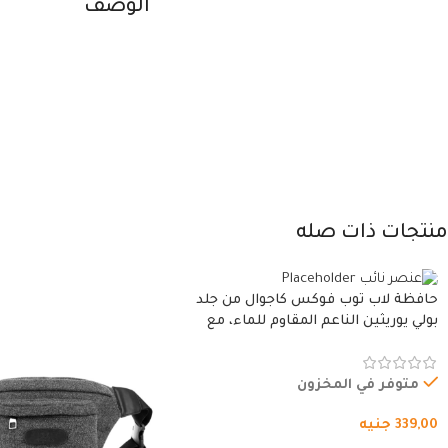
الوصف
منتجات ذات صله
حافظة لاب توب فوكس كاجوال من جلد
بولي يوريثين الناعم المقاوم للماء، مع
غطاء مبطن وسوستة.
متوفر في المخزون
339,00
جنيه