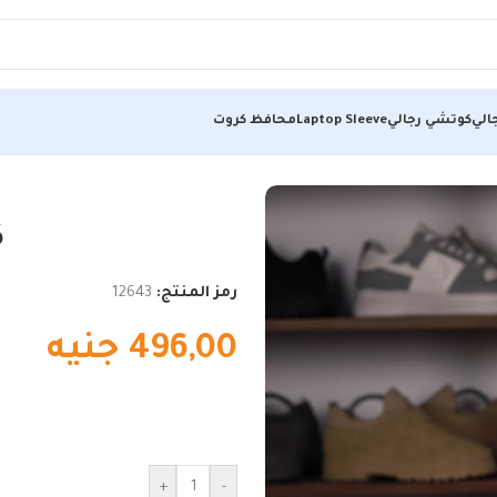
الي
كوتشي رجالي
Laptop Sleeve
محافظ كروت
ك
رمز المنتج:
12643
496,00
جنيه
+
-