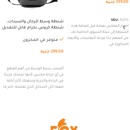
339,00
جنيه
شراء المنتج
SKU:
11076
شنطة وسط للرجال والسيدات،
اختيار المقاس بعناية قبل إضافة هذه
شنطة كروس بحزام قابل للتعديل
الشنطة إلى سلة التسوق الخاصة بك،
للاستخدام الخارجي، التمارين،
من المهم جدًا قراءة التعليمات والأبعاد
السفر، الجري العادي، المشي
متوفر في المخزون
المذكورة في
لمسافات طويلة، وركوب الدراجات.
299,00
جنيه
(رمادي)
إضافة إلى السلة
أصبحت شنط الوسط من أهم القطع
في أي خزانة ملابس لأنها تمنحك مزيدًا
من الراحة والحرية وتجعلك أكثر أناقة
مهما كان الستايل الذي تفضله. اختر ما
يناسب ذوقك من مجموعتنا المميزة
التي تضم العديد من الاستايلات
المبتكرة من Dipelle لتتألق بلوك جذاب
وغير التقليدي