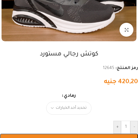
اضغط للتكبير
كوتش رجالي مستورد
رمز المنتج:
12645
420,20
جنيه
رمادي
+
-