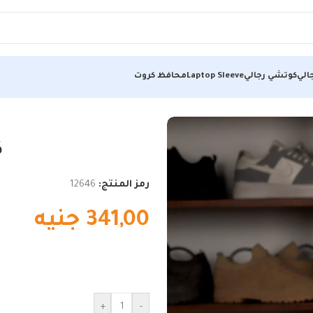
الي
كوتشي رجالي
Laptop Sleeve
محافظ كروت
ك
رمز المنتج:
12646
341,00
جنيه
+
-