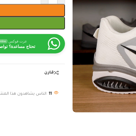
عزت فوكس
nline
تحتاج مساعدة؟ تواص
قارن
11
الناس يشاهدون هذا المنتج 