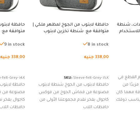
دات، شنطة
حافظة لابتوب من الجوخ لمظهر ملكي |
حافظة لابتوب
للاستخدام
متوافقة مع: شنطة تخزين لابتوب
متوافقة مع: 
لجري العادي،
لجميع الأجهزة، شنطة واقية محمولة
لجميع الأجهز
كوب
من الجوخ لجهاز نوت بوك والتابلت،
من الجوخ لجه
9 in stock
8 in stock
للجنسين
للجنسين
338,00
جنيه
338,00
جنيه
إضافة إلى السلة
إضافة إلى ا
 القطع في
-felt-Grey-14X
SKU:
Sleeve-felt-Grey-15X
زيدًا من
حافظة لابتوب من الجوخ شنطة لابتوب
حافظة لابتوب
اقة مهما كان
مصنوعة من قماش الجوخ من فوكس
مصنوعة من 
 يناسب ذوقك
كاجوال بفخر نقدم مجموعتنا الأولى من
كاجوال بفخر ن
ضم العديد
حافظات اللاب
حافظات اللاب
من الاستايلات المبتكرة من Dipelle لتتألق