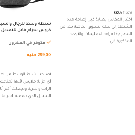
شراء المنتج
SKU:
11076
اختيار المقاس بعناية قبل إضافة هذه
شنطة وسط للرجال والسي
الشنطة إلى سلة التسوق الخاصة بك، من
كروس بحزام قابل للتعديل 
المهم جدًا قراءة التعليمات والأبعاد
الخارجي، التمارين، السفر، ا
المذكورة في
المشي لمسافات طويلة، ور
متوفر في المخزون
الدراجات. (رمادي)
299,00
جنيه
إضافة إلى السلة
أصبحت شنط الوسط من أهم
أي خزانة ملابس لأنها تمنحك م
الراحة والحرية وتجعلك أكثر أن
الستايل الذي تفضله. اختر ما
من مجموعتنا المميزة التي ت
بلوك جذاب وغير التقليدي