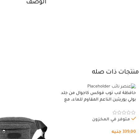
الوصف
منتجات ذات صله
حافظة لاب توب فوكس كاجوال من جلد
بولي يوريثين الناعم المقاوم للماء، مع
غطاء مبطن وسوستة.
متوفر في المخزون
339,00
جنيه