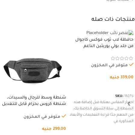
منتجات ذات صله
حافظة لاب توب فوكس كاجوال
من جلد بولي يوريثين الناعم
المقاوم للماء، مع غطاء مبطن
وسوستة.
متوفر في المخزون
339,00
جنيه
شراء المنتج
SKU:
11076
شنطة وسط للرجال والسيدات،
اختيار المقاس بعناية قبل إضافة هذه
شنطة كروس بحزام قابل للتعديل
الشنطة إلى سلة التسوق الخاصة بك،
للاستخدام الخارجي، التمارين،
من المهم جدًا قراءة التعليمات والأبعاد
السفر، الجري العادي، المشي
متوفر في المخزون
المذكورة في
لمسافات طويلة، وركوب الدراجات.
299,00
جنيه
(رمادي)