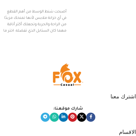
إضافة إلى السلة
أصبحت شنط الوسط من أهم القطع
في أي خزانة ملابس لأنها تمنحك مزيدًا
من الراحة والحرية وتجعلك أكثر أناقة
مهما كان الستايل الذي تفضله. اختر ما
يناسب ذوقك من مجموعتنا المميزة
التي تضم العديد من الاستايلات
المبتكرة من Dipelle لتتألق بلوك جذاب
وغير التقليدي
اشترك معنا
شارك موقعنا:
الاقسام