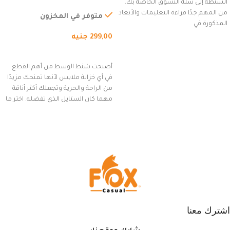
الشنطة إلى سلة التسوق الخاصة بك،
للاستخدام الخارجي، التمارين،
من المهم جدًا قراءة التعليمات والأبعاد
السفر، الجري العادي، المشي
متوفر في المخزون
المذكورة في
لمسافات طويلة، وركوب الدراجات.
299,00
جنيه
(رمادي)
إضافة إلى السلة
أصبحت شنط الوسط من أهم القطع
في أي خزانة ملابس لأنها تمنحك مزيدًا
من الراحة والحرية وتجعلك أكثر أناقة
مهما كان الستايل الذي تفضله. اختر ما
يناسب ذوقك من مجموعتنا المميزة
التي تضم العديد من الاستايلات
المبتكرة من Dipelle لتتألق بلوك جذاب
وغير التقليدي
اشترك معنا