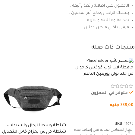
الحصول على اطلالة رائعة وأنيقة .
يمنحك الراحة ويعالج ألم القدمين .
جلد مقاوم للماء والاتربة .
فرش داخلي مبطن ومتين.
منتجات ذات صله
حافظة لاب توب فوكس كاجوال
من جلد بولي يوريثين الناعم
المقاوم للماء، مع غطاء مبطن
وسوستة.
متوفر في المخزون
339,00
جنيه
شراء المنتج
SKU:
11076
شنطة وسط للرجال والسيدات،
اختيار المقاس بعناية قبل إضافة هذه
شنطة كروس بحزام قابل للتعديل