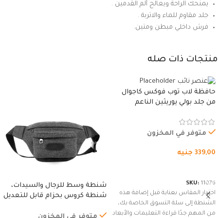
يمنحك الراحة ويعالج ألم القدمين .
جلد مقاوم للماء والاتربة .
فرش داخلي مبطن ومتين.
منتجات ذات صله
حافظة لاب توب فوكس كاجوال
من جلد بولي يوريثين الناعم
المقاوم للماء، مع غطاء مبطن
وسوستة.
متوفر في المخزون
339,00
جنيه
شراء المنتج
SKU:
11076
شنطة وسط للرجال والسيدات،
اختيار المقاس بعناية قبل إضافة هذه
شنطة كروس بحزام قابل للتعديل
الشنطة إلى سلة التسوق الخاصة بك،
للاستخدام الخارجي، التمارين،
من المهم جدًا قراءة التعليمات والأبعاد
السفر، الجري العادي، المشي
متوفر في المخزون