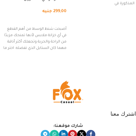
المذكورة في
لمسافات طويلة، وركوب الدراجات.
299,00
جنيه
(رمادي)
إضافة إلى السلة
أصبحت شنط الوسط من أهم القطع
في أي خزانة ملابس لأنها تمنحك مزيدًا
من الراحة والحرية وتجعلك أكثر أناقة
مهما كان الستايل الذي تفضله. اختر ما
يناسب ذوقك من مجموعتنا المميزة
التي تضم العديد من الاستايلات
المبتكرة من Dipelle لتتألق بلوك جذاب
وغير التقليدي
اشترك معنا
شارك موقعنا: