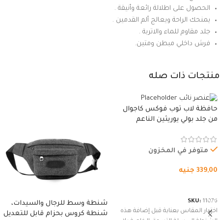
الحصول على اطلالة رائعة وأنيقة .
يمنحك الراحة ويعالج ألم القدمين .
جلد مقاوم للماء والاتربة .
فرش داخلي مبطن ومتين.
منتجات ذات صله
حافظة لاب توب فوكس كاجوال
من جلد بولي يوريثين الناعم
المقاوم للماء، مع غطاء مبطن
وسوستة.
متوفر في المخزون
339,00
جنيه
شراء المنتج
SKU:
11076
شنطة وسط للرجال والسيدات،
اختيار المقاس بعناية قبل إضافة هذه
شنطة كروس بحزام قابل للتعديل