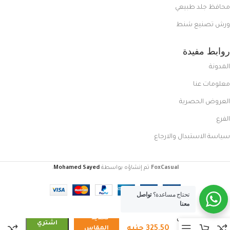
محافظ جلد طبيعي
ورش تصنيع شنط
روابط مفيدة
المدونة
معلومات عنا
العروض الحصرية
الفرع
سياسة الاستبدال والارجاع
FoxCasual
تم إنشاؤه بواسطة
Mohamed Sayed
.
تحتاج مساعدة؟
تواصل
معنا
تحديد
كوتش
اشتري
325,50
جنيه
رجالي
المقاس