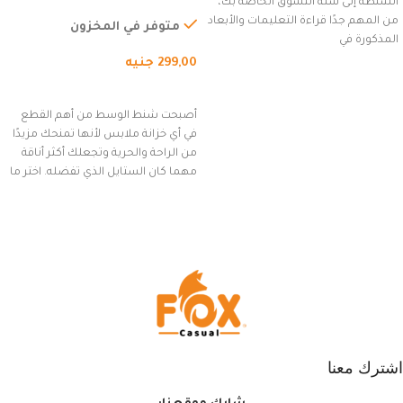
الشنطة إلى سلة التسوق الخاصة بك،
للاستخدام الخارجي، التمارين،
من المهم جدًا قراءة التعليمات والأبعاد
السفر، الجري العادي، المشي
متوفر في المخزون
المذكورة في
لمسافات طويلة، وركوب الدراجات.
299,00
جنيه
(رمادي)
إضافة إلى السلة
أصبحت شنط الوسط من أهم القطع
في أي خزانة ملابس لأنها تمنحك مزيدًا
من الراحة والحرية وتجعلك أكثر أناقة
مهما كان الستايل الذي تفضله. اختر ما
يناسب ذوقك من مجموعتنا المميزة
التي تضم العديد من الاستايلات
المبتكرة من Dipelle لتتألق بلوك جذاب
وغير التقليدي
اشترك معنا