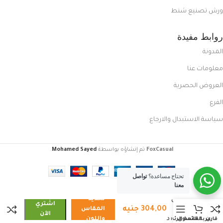
ورش تصنيع شنط
روابط مفيدة
المدونة
معلومات عنا
العروض الحصرية
الفرع
سياسة الاستبدال والارجاع
FoxCasual
تم إنشاؤه بواسطة
Mohamed Sayed
.
تحتاج مساعدة؟
تواصل
معنا
تحديد
كوتش
اشتري
304,00
جنيه
رجالي
المقاس
الآن
مستورد
واللون
قارن
عربة التسوق
القائمة الرئيسية