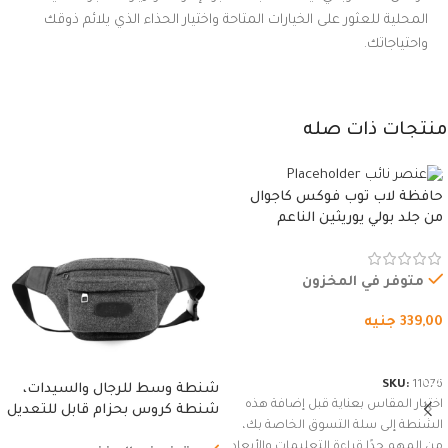
المحلية للعثور على الخيارات المتاحة واختيار الحذاء الذي يلائم ذوقك
واحتياجاتك.
منتجات ذات صله
حافظة لاب توب فوكس كاجوال
من جلد بولي يوريثين الناعم
المقاوم للماء، مع غطاء مبطن
وسوستة.
متوفر في المخزون
339,00
جنيه
شراء المنتج
SKU:
11076
شنطة وسط للرجال والسيدات،
اختيار المقاس بعناية قبل إضافة هذه
شنطة كروس بحزام قابل للتعديل
الشنطة إلى سلة التسوق الخاصة بك،
للاستخدام الخارجي، التمارين،
من المهم جدًا قراءة التعليمات والأبعاد