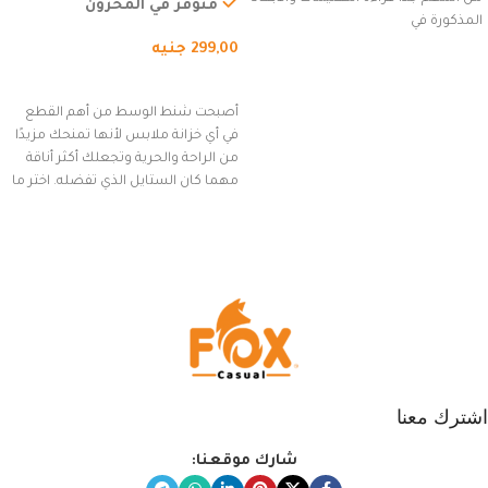
السفر، الجري العادي، المشي
متوفر في المخزون
المذكورة في
لمسافات طويلة، وركوب الدراجات.
299,00
جنيه
(رمادي)
إضافة إلى السلة
أصبحت شنط الوسط من أهم القطع
في أي خزانة ملابس لأنها تمنحك مزيدًا
من الراحة والحرية وتجعلك أكثر أناقة
مهما كان الستايل الذي تفضله. اختر ما
يناسب ذوقك من مجموعتنا المميزة
التي تضم العديد من الاستايلات
المبتكرة من Dipelle لتتألق بلوك جذاب
وغير التقليدي
اشترك معنا
شارك موقعنا: