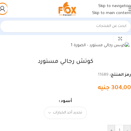
Skip to navigation
Skip to main content
الرئيسية
/
أحذية رجالي
/
كوتشي رجالي
اضغط للتكبير
كوتش رجالي مستورد
رمز المنتج:
11689
304,00
جنيه
أسود
+
-