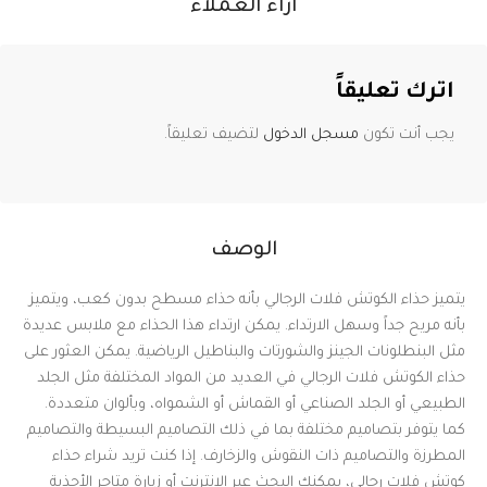
آراء العملاء
اترك تعليقاً
يجب أنت تكون
مسجل الدخول
لتضيف تعليقاً.
الوصف
يتميز حذاء الكوتش فلات الرجالي بأنه حذاء مسطح بدون كعب، ويتميز
بأنه مريح جداً وسهل الارتداء. يمكن ارتداء هذا الحذاء مع ملابس عديدة
مثل البنطلونات الجينز والشورتات والبناطيل الرياضية. يمكن العثور على
حذاء الكوتش فلات الرجالي في العديد من المواد المختلفة مثل الجلد
الطبيعي أو الجلد الصناعي أو القماش أو الشمواه، وبألوان متعددة.
كما يتوفر بتصاميم مختلفة بما في ذلك التصاميم البسيطة والتصاميم
المطرزة والتصاميم ذات النقوش والزخارف. إذا كنت تريد شراء حذاء
كوتش فلات رجالي، يمكنك البحث عبر الإنترنت أو زيارة متاجر الأحذية