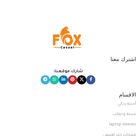
التي تضم العديد من الاستايلات
المبتكرة من Dipelle لتتألق بلوك جذاب
وغير التقليدي
اشترك معنا
شارك موقعنا:
الاقسام
أحذية رجالي
شنط وحقائب
laptop sleeves
منتجات جلد طبيعي