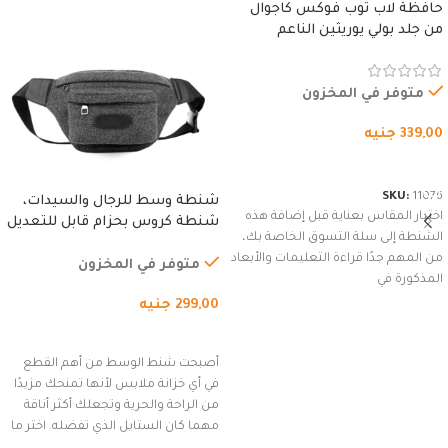
حافظة لاب توب فوكس كاجوال
من جلد بولي يوريثين الناعم
المقاوم للماء، مع غطاء مبطن
وسوستة.
متوفر في المخزون
339,00
جنيه
شراء المنتج
SKU:
11076
شنطة وسط للرجال والسيدات،
اختيار المقاس بعناية قبل إضافة هذه
شنطة كروس بحزام قابل للتعديل
الشنطة إلى سلة التسوق الخاصة بك،
للاستخدام الخارجي، التمارين،
من المهم جدًا قراءة التعليمات والأبعاد
السفر، الجري العادي، المشي
متوفر في المخزون
المذكورة في
لمسافات طويلة، وركوب الدراجات.
299,00
جنيه
(رمادي)
إضافة إلى السلة
أصبحت شنط الوسط من أهم القطع
في أي خزانة ملابس لأنها تمنحك مزيدًا
من الراحة والحرية وتجعلك أكثر أناقة
مهما كان الستايل الذي تفضله. اختر ما
يناسب ذوقك من مجموعتنا المميزة