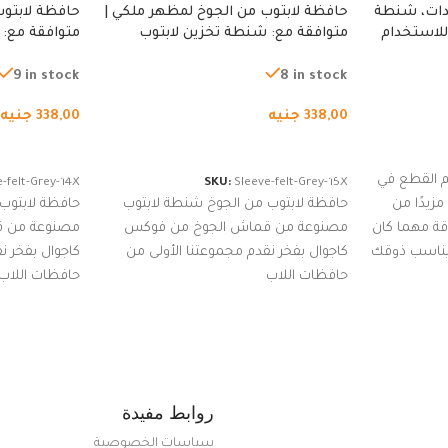
دات، شنطة
حافظة لابتوب من الجوخ لمظهر ملكي |
حافظة لابتوب
للاستخدام
متوافقة مع: شنطة تخزين لابتوب
متوافقة مع: 
لجري العادي،
لجميع الأجهزة، شنطة واقية محمولة
لجميع الأجهز
كوب
من الجوخ لجهاز نوت بوك والتابلت،
من الجوخ لجه
9 in stock
8 in stock
للجنسين
للجنسين
338,00
جنيه
338,00
جنيه
إضافة إلى السلة
إضافة إلى ا
 القطع في
-felt-Grey-14X
SKU:
Sleeve-felt-Grey-15X
زيدًا من
حافظة لابتوب من الجوخ شنطة لابتوب
حافظة لابتوب
اقة مهما كان
مصنوعة من قماش الجوخ من فوكس
مصنوعة من 
 يناسب ذوقك
كاجوال بفخر نقدم مجموعتنا الأولى من
كاجوال بفخر ن
ضم العديد
حافظات اللاب
حافظات اللاب
من الاستايلات المبتكرة من Dipelle لتتألق
روابط مفيدة
سياسات الخصوصية