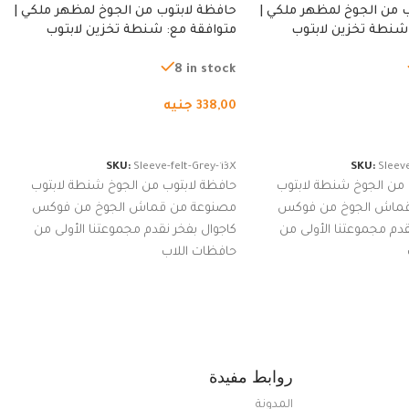
 من الجوخ لمظهر ملكي |
حافظة لابتوب من الجوخ لمظهر ملكي |
شنطة تخزين لابتوب
متوافقة مع: شنطة تخزين لابتوب
ة، شنطة واقية محمولة
لجميع الأجهزة، شنطة واقية محمولة
از نوت بوك والتابلت،
من الجوخ لجهاز نوت بوك والتابلت،
8 in stock
للجنسين
338,00
جنيه
لسلة
إضافة إلى السلة
SKU:
Sleeve-felt-Grey-13X
SKU:
Sleeve
 من الجوخ شنطة لابتوب
حافظة لابتوب من الجوخ شنطة لابتوب
قماش الجوخ من فوكس
مصنوعة من قماش الجوخ من فوكس
قدم مجموعتنا الأولى من
كاجوال بفخر نقدم مجموعتنا الأولى من
حافظات اللاب
روابط مفيدة
المدونة