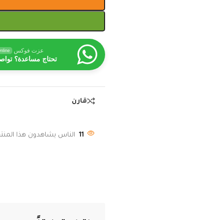
عزت فوكس
nline
تحتاج مساعدة؟ تواص
قارن
11
الناس يشاهدون هذا المنتج 