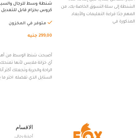
شنطة وسط للرجال والسي
الشنطة إلى سلة التسوق الخاصة بك، من
كروس بحزام قابل للتعديل 
المهم جدًا قراءة التعليمات والأبعاد
الخارجي، التمارين، السفر، ا
المذكورة في
المشي لمسافات طويلة، ور
متوفر في المخزون
الدراجات. (رمادي)
299,00
جنيه
إضافة إلى السلة
أصبحت شنط الوسط من أهم
أي خزانة ملابس لأنها تمنحك م
الراحة والحرية وتجعلك أكثر أن
الستايل الذي تفضله. اختر ما
من مجموعتنا المميزة التي ت
بلوك جذاب وغير التقليدي
الاقسام
أحذية رجالي