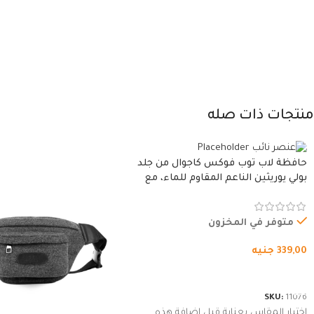
منتجات ذات صله
حافظة لاب توب فوكس كاجوال من جلد
بولي يوريثين الناعم المقاوم للماء، مع
غطاء مبطن وسوستة.
متوفر في المخزون
339,00
جنيه
شراء المنتج
SKU:
11076
اختيار المقاس بعناية قبل إضافة هذه