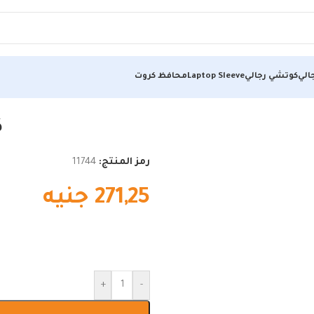
الي
كوتشي رجالي
Laptop Sleeve
محافظ كروت
ك
رمز المنتج:
11744
271,25
جنيه
+
-