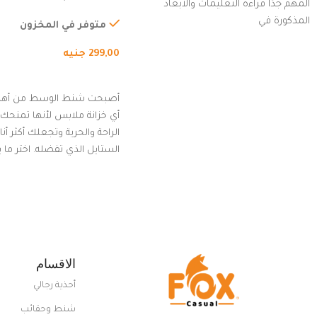
المهم جدًا قراءة التعليمات والأبعاد
الخارجي، التمارين، السفر، ا
المذكورة في
المشي لمسافات طويلة، ور
متوفر في المخزون
الدراجات. (رمادي)
299,00
جنيه
إضافة إلى السلة
أصبحت شنط الوسط من أهم
أي خزانة ملابس لأنها تمنحك م
الراحة والحرية وتجعلك أكثر أن
الستايل الذي تفضله. اختر ما
من مجموعتنا المميزة التي ت
بلوك جذاب وغير التقليدي
الاقسام
أحذية رجالي
شنط وحقائب