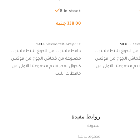
ة، شنطة واقية محمولة
لجميع الأجهزة، شنطة واقية محمولة
از نوت بوك والتابلت،
من الجوخ لجهاز نوت بوك والتابلت،
8 in stock
للجنسين
338,00
جنيه
لسلة
إضافة إلى السلة
SKU:
Sleeve-felt-Grey-13X
SKU:
Sleeve
 من الجوخ شنطة لابتوب
حافظة لابتوب من الجوخ شنطة لابتوب
قماش الجوخ من فوكس
مصنوعة من قماش الجوخ من فوكس
قدم مجموعتنا الأولى من
كاجوال بفخر نقدم مجموعتنا الأولى من
حافظات اللاب
روابط مفيدة
المدونة
معلومات عنا