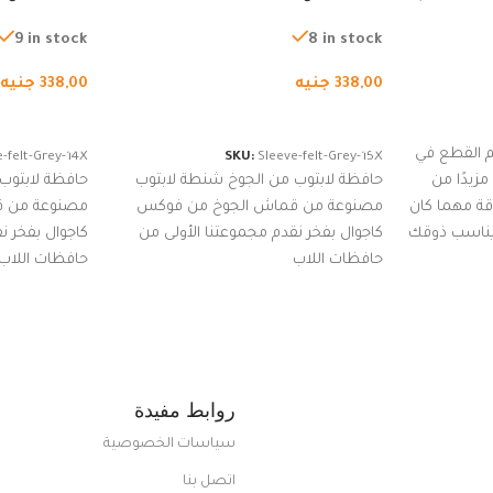
لجري العادي،
لجميع الأجهزة، شنطة واقية محمولة
لجميع الأجهز
كوب
من الجوخ لجهاز نوت بوك والتابلت،
من الجوخ لجه
9 in stock
8 in stock
للجنسين
للجنسين
338,00
جنيه
338,00
جنيه
إضافة إلى السلة
إضافة إلى ا
 القطع في
-felt-Grey-14X
SKU:
Sleeve-felt-Grey-15X
زيدًا من
حافظة لابتوب من الجوخ شنطة لابتوب
حافظة لابتوب
اقة مهما كان
مصنوعة من قماش الجوخ من فوكس
مصنوعة من 
 يناسب ذوقك
كاجوال بفخر نقدم مجموعتنا الأولى من
كاجوال بفخر ن
ضم العديد
حافظات اللاب
حافظات اللاب
من الاستايلات المبتكرة من Dipelle لتتألق
روابط مفيدة
سياسات الخصوصية
اتصل بنا