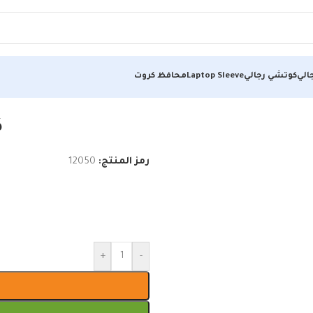
الي
كوتشي رجالي
Laptop Sleeve
محافظ كروت
ك
رمز المنتج:
12050
+
-