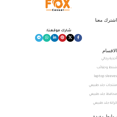
اشترك معنا
شارك موقعنا:
الاقسام
أحذية رجالي
شنط وحقائب
laptop sleeves
منتجات جلد طبيعي
محافظ جلد طبيعي
كراتة جلد طبيعي
روابط مفيدة