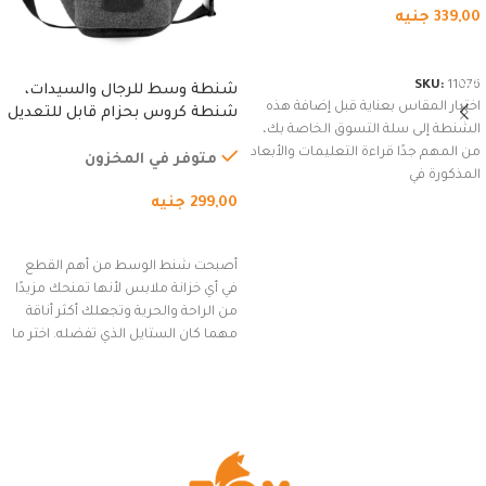
339,00
جنيه
شراء المنتج
SKU:
11076
شنطة وسط للرجال والسيدات،
اختيار المقاس بعناية قبل إضافة هذه
شنطة كروس بحزام قابل للتعديل
الشنطة إلى سلة التسوق الخاصة بك،
للاستخدام الخارجي، التمارين،
من المهم جدًا قراءة التعليمات والأبعاد
السفر، الجري العادي، المشي
متوفر في المخزون
المذكورة في
لمسافات طويلة، وركوب الدراجات.
299,00
جنيه
(رمادي)
إضافة إلى السلة
أصبحت شنط الوسط من أهم القطع
في أي خزانة ملابس لأنها تمنحك مزيدًا
من الراحة والحرية وتجعلك أكثر أناقة
مهما كان الستايل الذي تفضله. اختر ما
يناسب ذوقك من مجموعتنا المميزة
التي تضم العديد من الاستايلات
المبتكرة من Dipelle لتتألق بلوك جذاب
وغير التقليدي