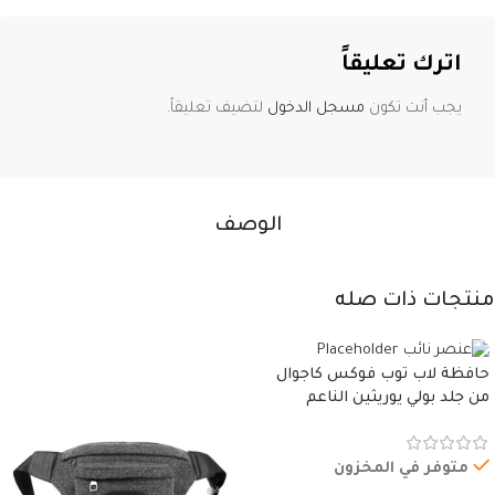
اترك تعليقاً
يجب أنت تكون
مسجل الدخول
لتضيف تعليقاً.
الوصف
منتجات ذات صله
حافظة لاب توب فوكس كاجوال
من جلد بولي يوريثين الناعم
المقاوم للماء، مع غطاء مبطن
وسوستة.
متوفر في المخزون