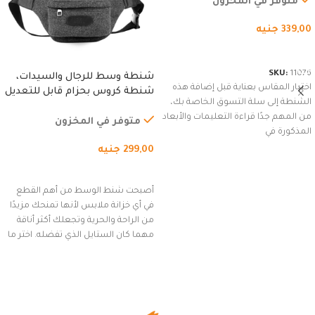
متوفر في المخزون
339,00
جنيه
شراء المنتج
SKU:
11076
شنطة وسط للرجال والسيدات،
اختيار المقاس بعناية قبل إضافة هذه
شنطة كروس بحزام قابل للتعديل
الشنطة إلى سلة التسوق الخاصة بك،
للاستخدام الخارجي، التمارين،
من المهم جدًا قراءة التعليمات والأبعاد
السفر، الجري العادي، المشي
متوفر في المخزون
المذكورة في
لمسافات طويلة، وركوب الدراجات.
299,00
جنيه
(رمادي)
إضافة إلى السلة
أصبحت شنط الوسط من أهم القطع
في أي خزانة ملابس لأنها تمنحك مزيدًا
من الراحة والحرية وتجعلك أكثر أناقة
مهما كان الستايل الذي تفضله. اختر ما
يناسب ذوقك من مجموعتنا المميزة
التي تضم العديد من الاستايلات
المبتكرة من Dipelle لتتألق بلوك جذاب
وغير التقليدي