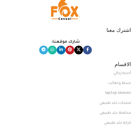
اشترك معنا
شارك موقعنا:
الاقسام
أحذية رجالي
شنط وحقائب
laptop sleeves
منتجات جلد طبيعي
محافظ جلد طبيعي
كراتة جلد طبيعي