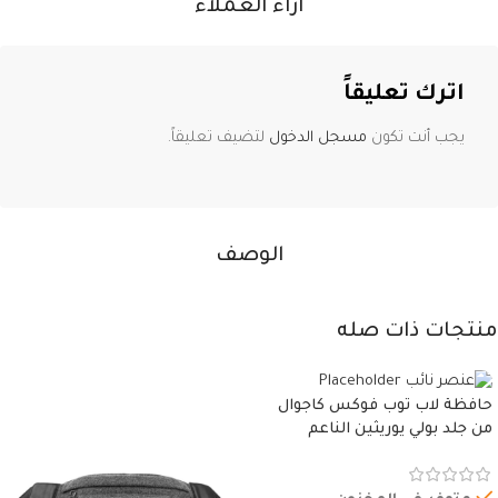
آراء العملاء
اترك تعليقاً
يجب أنت تكون
مسجل الدخول
لتضيف تعليقاً.
الوصف
منتجات ذات صله
حافظة لاب توب فوكس كاجوال
من جلد بولي يوريثين الناعم
المقاوم للماء، مع غطاء مبطن
وسوستة.